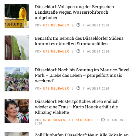
Düsseldorf: Vollsperrung der Bergischen
Landstraße wegen Wasserrohrbruch
aufgehoben
VON
UTE NEUBAUER
7. AUGUST 2026
Benrath: Im Bereich des Düsseldorfer Südens
kommt es aktuell zu Stromausfällen
VON
UTE NEUBAUER
7. AUGUST 2026
Düsseldorf: Noch bis Sonntag im Maurice-Ravel-
Park – „Liebe das Leben – pempelfort music
weekend“
VON
UTE NEUBAUER
7. AUGUST 2026
Düsseldorf: Mostertpöttches ehren endlich
wieder eine Frau – Karin Houck erhält die
Klinzing Plakette
VON
INGO SIEMES, UTE NEUBAUER
6. AUGUST
2026
Zoll Flughafen Düsseldorf: Neun Kilo Kokain an