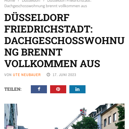
Home
›
Düsseldorf
›
Düsseldorf Friedrichstadt:
Dachgeschosswohnung brennt vollkommen aus
DÜSSELDORF
FRIEDRICHSTADT:
DACHGESCHOSSWOHNU
NG BRENNT
VOLLKOMMEN AUS
VON
UTE NEUBAUER
17. JUNI 2023
TEILEN: