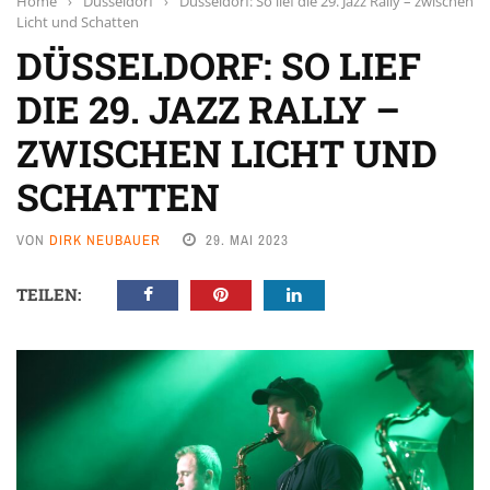
Home
›
Düsseldorf
›
Düsseldorf: So lief die 29. Jazz Rally – zwischen
Licht und Schatten
DÜSSELDORF: SO LIEF
DIE 29. JAZZ RALLY –
ZWISCHEN LICHT UND
SCHATTEN
VON
DIRK NEUBAUER
29. MAI 2023
TEILEN: