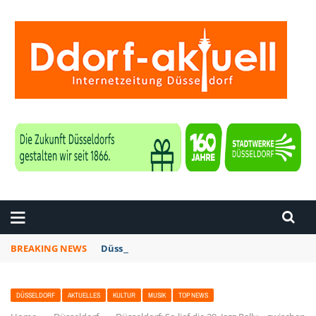
ZEITUNG DÜSSELDORF
BREAKING NEWS
Düsseldorf: Punk-Bahn-Fahrt mit Dosenbier u
DÜSSELDORF
AKTUELLES
KULTUR
MUSIK
TOP NEWS