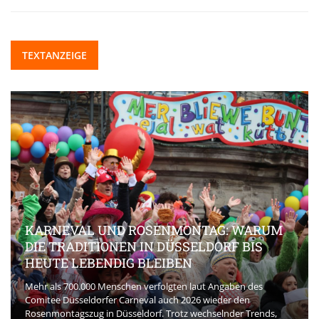
TEXTANZEIGE
EVAL UND ROSENMONTAG: WARUM
RADITIONEN IN DÜSSELDORF BIS
BEAUTY-I
 LEBENDIG BLEIBEN
AKTUELL
700.000 Menschen verfolgten laut Angaben des
üsseldorfer Carneval auch 2026 wieder den
Die Beauty-Bra
agszug in Düsseldorf. Trotz wechselnder Trends,
spielt eine ze