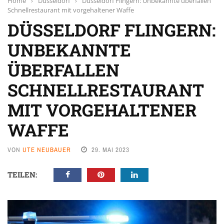
Home
›
Düsseldorf
›
Düsseldorf Flingern: Unbekannte überfallen
Schnellrestaurant mit vorgehaltener Waffe
DÜSSELDORF FLINGERN:
UNBEKANNTE
ÜBERFALLEN
SCHNELLRESTAURANT
MIT VORGEHALTENER
WAFFE
VON
UTE NEUBAUER
29. MAI 2023
TEILEN: