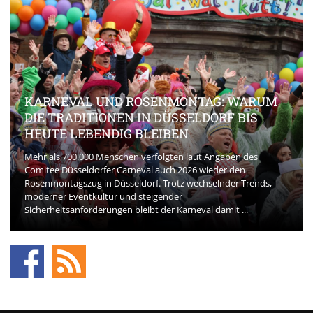
KARNEVAL UND ROSENMONTAG: WARUM
DIE TRADITIONEN IN DÜSSELDORF BIS
HEUTE LEBENDIG BLEIBEN
Mehr als 700.000 Menschen verfolgten laut Angaben des
Comitee Düsseldorfer Carneval auch 2026 wieder den
Rosenmontagszug in Düsseldorf. Trotz wechselnder Trends,
moderner Eventkultur und steigender
Sicherheitsanforderungen bleibt der Karneval damit ...