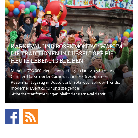
KARNEVAL UND ROSENMONTAG: WARUM
DIE TRADITIONEN IN DÜSSELDORF BIS
HEUTE LEBENDIG BLEIBEN
Mehr als 700.000 Menschen verfolgten laut Angaben des
Comitee Düsseldorfer Carneval auch 2026 wieder den
Rosenmontagszug in Düsseldorf. Trotz wechselnder Trends,
moderner Eventkultur und steigender
Sicherheitsanforderungen bleibt der Karneval damit ...