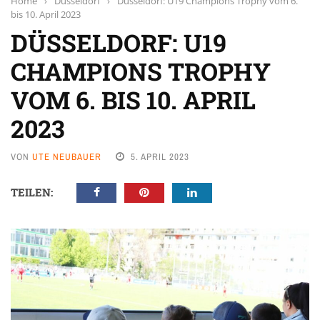
Home
›
Düsseldorf
›
Düsseldorf: U19 Champions Trophy vom 6.
bis 10. April 2023
DÜSSELDORF: U19
CHAMPIONS TROPHY
VOM 6. BIS 10. APRIL
2023
VON
UTE NEUBAUER
5. APRIL 2023
TEILEN: