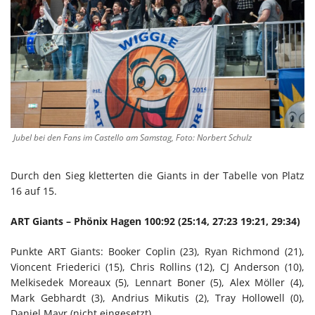
Jubel bei den Fans im Castello am Samstag, Foto: Norbert Schulz
Durch den Sieg kletterten die Giants in der Tabelle von Platz
16 auf 15.
ART Giants – Phönix Hagen 100:92 (25:14, 27:23 19:21, 29:34)
Punkte ART Giants: Booker Coplin (23), Ryan Richmond (21),
Vioncent Friederici (15), Chris Rollins (12), CJ Anderson (10),
Melkisedek Moreaux (5), Lennart Boner (5), Alex Möller (4),
Mark Gebhardt (3), Andrius Mikutis (2), Tray Hollowell (0),
Daniel Mayr (nicht eingesetzt)