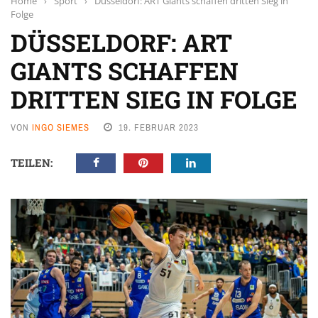
Home
›
Sport
›
Düsseldorf: ART Giants schaffen dritten Sieg in
Folge
DÜSSELDORF: ART
GIANTS SCHAFFEN
DRITTEN SIEG IN FOLGE
VON
INGO SIEMES
19. FEBRUAR 2023
TEILEN: