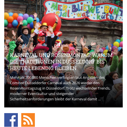
KARNEVAL UND ROSENMONTAG: WARUM
DIE TRADITIONEN IN DÜSSELDORF BIS
HEUTE LEBENDIG BLEIBEN
Mehr als 700.000 Menschen verfolgten laut Angaben des
Comitee Düsseldorfer Carneval auch 2026 wieder den
Rosenmontagszug in Düsseldorf. Trotz wechselnder Trends,
moderner Eventkultur und steigender
Sicherheitsanforderungen bleibt der Karneval damit ...