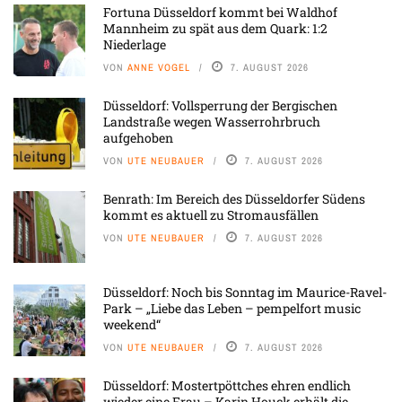
Fortuna Düsseldorf kommt bei Waldhof
Mannheim zu spät aus dem Quark: 1:2
Niederlage
VON
ANNE VOGEL
7. AUGUST 2026
Düsseldorf: Vollsperrung der Bergischen
Landstraße wegen Wasserrohrbruch
aufgehoben
VON
UTE NEUBAUER
7. AUGUST 2026
Benrath: Im Bereich des Düsseldorfer Südens
kommt es aktuell zu Stromausfällen
VON
UTE NEUBAUER
7. AUGUST 2026
Düsseldorf: Noch bis Sonntag im Maurice-Ravel-
Park – „Liebe das Leben – pempelfort music
weekend“
VON
UTE NEUBAUER
7. AUGUST 2026
Düsseldorf: Mostertpöttches ehren endlich
wieder eine Frau – Karin Houck erhält die