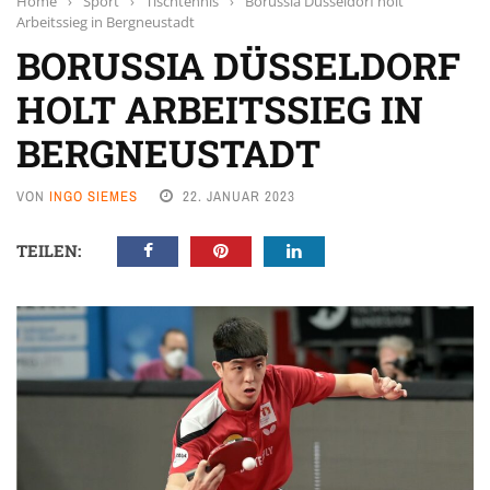
Home
›
Sport
›
Tischtennis
›
Borussia Düsseldorf holt
Arbeitssieg in Bergneustadt
BORUSSIA DÜSSELDORF
HOLT ARBEITSSIEG IN
BERGNEUSTADT
VON
INGO SIEMES
22. JANUAR 2023
TEILEN: