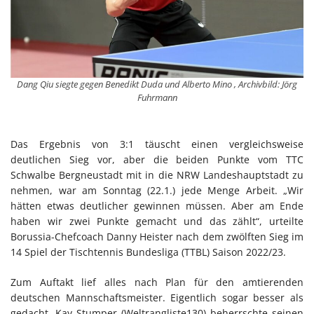
Dang Qiu siegte gegen Benedikt Duda und Alberto Mino , Archivbild: Jörg
Fuhrmann
Das Ergebnis von 3:1 täuscht einen vergleichsweise
deutlichen Sieg vor, aber die beiden Punkte vom TTC
Schwalbe Bergneustadt mit in die NRW Landeshauptstadt zu
nehmen, war am Sonntag (22.1.) jede Menge Arbeit. „Wir
hätten etwas deutlicher gewinnen müssen. Aber am Ende
haben wir zwei Punkte gemacht und das zählt“, urteilte
Borussia-Chefcoach Danny Heister nach dem zwölften Sieg im
14 Spiel der Tischtennis Bundesliga (TTBL) Saison 2022/23.
Zum Auftakt lief alles nach Plan für den amtierenden
deutschen Mannschaftsmeister. Eigentlich sogar besser als
gedacht. Kay Stumper (Weltrangliste130) beherrschte seinen