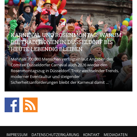
KARNEVAL UND ROSENMONTAG: WARUM
DIE TRADITIONEN IN DÜSSELDORF BIS
HEUTE LEBENDIG BLEIBEN
Mehr als 700.000 Menschen verfolgten laut Angaben des
Comitee Düsseldorfer Carneval auch 2026 wieder den
Rosenmontagszug in Düsseldorf. Trotz wechselnder Trends,
moderner Eventkultur und steigender
Sicherheitsanforderungen bleibt der Karneval damit ...
IMPRESSUM
DATENSCHUTZERKLÄRUNG
KONTAKT
MEDIADATEN