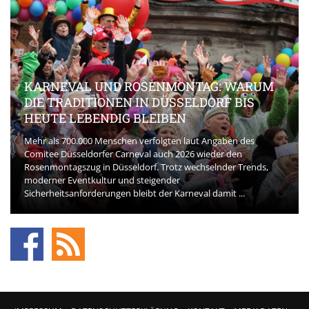
KARNEVAL UND ROSENMONTAG: WARUM
DIE TRADITIONEN IN DÜSSELDORF BIS
HEUTE LEBENDIG BLEIBEN
Mehr als 700.000 Menschen verfolgten laut Angaben des
Comitee Düsseldorfer Carneval auch 2026 wieder den
Rosenmontagszug in Düsseldorf. Trotz wechselnder Trends,
moderner Eventkultur und steigender
Sicherheitsanforderungen bleibt der Karneval damit ...