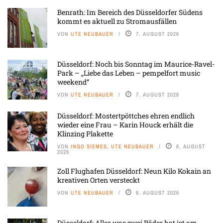
Benrath: Im Bereich des Düsseldorfer Südens
kommt es aktuell zu Stromausfällen
VON
UTE NEUBAUER
7. AUGUST 2026
Düsseldorf: Noch bis Sonntag im Maurice-Ravel-
Park – „Liebe das Leben – pempelfort music
weekend“
VON
UTE NEUBAUER
7. AUGUST 2026
Düsseldorf: Mostertpöttches ehren endlich
wieder eine Frau – Karin Houck erhält die
Klinzing Plakette
VON
INGO SIEMES, UTE NEUBAUER
6. AUGUST
2026
Zoll Flughafen Düsseldorf: Neun Kilo Kokain an
kreativen Orten versteckt
VON
UTE NEUBAUER
6. AUGUST 2026
Düsseldorf: Alles was zwei Räder hat ist am