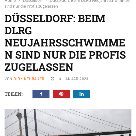
Home
›
Düsseldorf
›
Düsseldorf: Beim DLRG Neujahrsschwimmen
sind nur die Profis zugelassen
DÜSSELDORF: BEIM
DLRG
NEUJAHRSSCHWIMME
N SIND NUR DIE PROFIS
ZUGELASSEN
VON
DIRK NEUBAUER
14. JANUAR 2023
TEILEN: