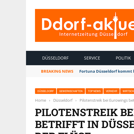
INTERNETZEITUNG DÜSSELDORF
DÜSSELDORF
SERVICE
POLITIK
BREAKING NEWS
Fortuna Düsseldorf kommt 
DÜSSELDORF
GEWERKSCHAFTEN
TOP NEWS
VERKEHR
WIRTSCH
Home
›
Düsseldorf
›
Pilotenstreik bei Eurowings betr
PILOTENSTREIK B
BETRIFFT IN DÜSS