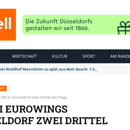
WIRTSCHAFT
KULTUR
SPORT
AM RAND(
bei Waldhof Mannheim zu spät aus dem Quark: 1:2 Niederlage
AFT
ifft in Düsseldorf zwei Drittel der Flüge
EI EUROWINGS
ELDORF ZWEI DRITTEL