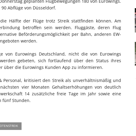
r Donnerstag geplanten Flugbewegungen 180 von Eurowings.
 90 Abflüge von Düsseldorf.
ie Hälfte der Flüge trotz Streik stattfinden können. Am
erbindung betroffen sein werden. Fluggäste, deren Flug
lternative Beförderungsmöglichkeit per Bahn, anderen EW-
 angeboten werden.
üge von Eurowings Deutschland, nicht die von Eurowings
e werden gebeten, sich fortlaufend über den Status ihres
r über die Eurowings Kunden App zu informieren.
Personal, kritisiert den Streik als unverhältnismäßig und
en nächsten vier Monaten Gehaltserhöhungen von deutlich
werkschaft 14 zusätzliche freie Tage im Jahr sowie eine
 fünf Stunden.
LOTENSTREIK