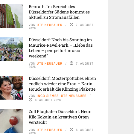
Benrath: Im Bereich des
Düsseldorfer Südens kommt es
aktuell zu Stromausfällen
VON
UTE NEUBAUER
7. AUGUST
2026
Düsseldorf: Noch bis Sonntag im
Maurice-Ravel-Park – „Liebe das
Leben – pempelfort music
weekend“
VON
UTE NEUBAUER
7. AUGUST
2026
Düsseldorf: Mostertpöttches ehren
endlich wieder eine Frau – Karin
Houck erhält die Klinzing Plakette
VON
INGO SIEMES, UTE NEUBAUER
6. AUGUST 2026
Zoll Flughafen Düsseldorf: Neun
Kilo Kokain an kreativen Orten
versteckt
VON
UTE NEUBAUER
6. AUGUST
2026