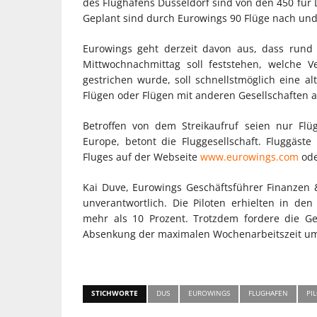
des Flughafens Düsseldorf sind von den 450 fü
Geplant sind durch Eurowings 90 Flüge nach und
Eurowings geht derzeit davon aus, dass rund d
Mittwochnachmittag soll feststehen, welche V
gestrichen wurde, soll schnellstmöglich eine a
Flügen oder Flügen mit anderen Gesellschaften
Betroffen von dem Streikaufruf seien nur Fl
Europe, betont die Fluggesellschaft. Fluggäst
Fluges auf der Webseite
www.eurowings.com
ode
Kai Duve, Eurowings Geschäftsführer Finanzen & 
unverantwortlich. Die Piloten erhielten in d
mehr als 10 Prozent. Trotzdem fordere die Ge
Absenkung der maximalen Wochenarbeitszeit um
STICHWORTE
DUS
EUROWINGS
FLUGHAFEN
PI