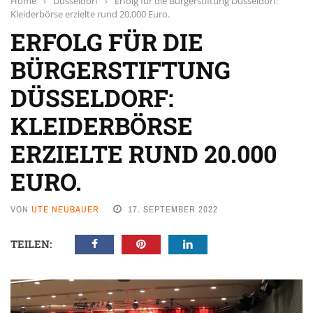
Home
›
Düsseldorf
›
Erfolg für die Bürgerstiftung Düsseldorf:
Kleiderbörse erzielte rund 20.000 Euro.
ERFOLG FÜR DIE
BÜRGERSTIFTUNG
DÜSSELDORF:
KLEIDERBÖRSE
ERZIELTE RUND 20.000
EURO.
VON
UTE NEUBAUER
17. SEPTEMBER 2022
TEILEN: