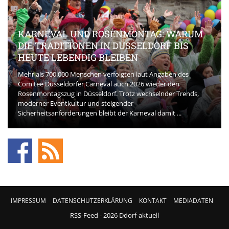
KARNEVAL UND ROSENMONTAG: WARUM
DIE TRADITIONEN IN DÜSSELDORF BIS
HEUTE LEBENDIG BLEIBEN
Mehr als 700.000 Menschen verfolgten laut Angaben des
Comitee Düsseldorfer Carneval auch 2026 wieder den
Rosenmontagszug in Düsseldorf. Trotz wechselnder Trends,
moderner Eventkultur und steigender
Sicherheitsanforderungen bleibt der Karneval damit ...
IMPRESSUM
DATENSCHUTZERKLÄRUNG
KONTAKT
MEDIADATEN
RSS-Feed
- 2026 Ddorf-aktuell