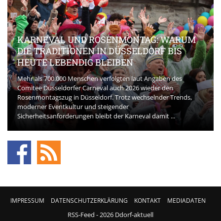
KARNEVAL UND ROSENMONTAG: WARUM
DIE TRADITIONEN IN DÜSSELDORF BIS
HEUTE LEBENDIG BLEIBEN
Mehr als 700.000 Menschen verfolgten laut Angaben des
Comitee Düsseldorfer Carneval auch 2026 wieder den
Rosenmontagszug in Düsseldorf. Trotz wechselnder Trends,
moderner Eventkultur und steigender
Sicherheitsanforderungen bleibt der Karneval damit ...
IMPRESSUM
DATENSCHUTZERKLÄRUNG
KONTAKT
MEDIADATEN
RSS-Feed
- 2026 Ddorf-aktuell