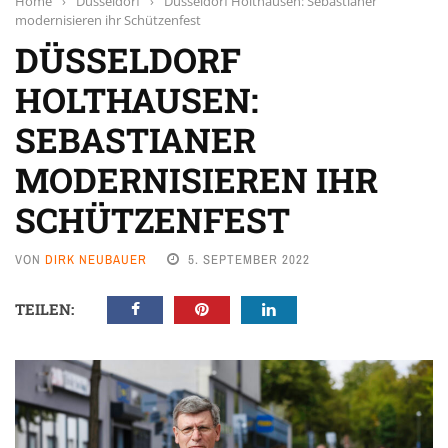
Home
›
Düsseldorf
›
Düsseldorf Holthausen: Sebastianer
modernisieren ihr Schützenfest
DÜSSELDORF
HOLTHAUSEN:
SEBASTIANER
MODERNISIEREN IHR
SCHÜTZENFEST
VON
DIRK NEUBAUER
5. SEPTEMBER 2022
TEILEN: