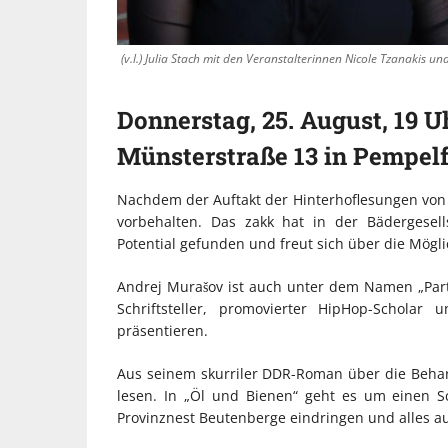
(v.l.) Julia Stach mit den Veranstalterinnen Nicole Tzanakis u
Donnerstag, 25. August, 19 
Münsterstraße 13 in Pempelf
Nachdem der Auftakt der Hinterhoflesungen von 
vorbehalten. Das zakk hat in der Bädergesel
Potential gefunden und freut sich über die Mögl
Andrej Murašov ist auch unter dem Namen „Parti
Schriftsteller, promovierter HipHop-Scholar
präsentieren.
Aus seinem skurriler DDR-Roman über die Behar
lesen. In „Öl und Bienen“ geht es um einen Sc
Provinznest Beutenberge eindringen und alles au