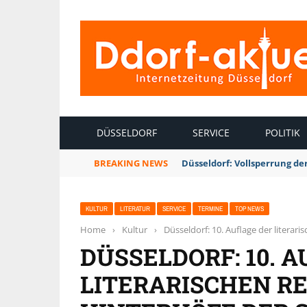
INTERNETZEITUNG DÜSSELDORF
DÜSSELDORF
SERVICE
POLITIK
BREAKING NEWS
Düsseldorf: Vollsperrung 
KULTUR
LITERATUR
SERVICE
TERMINE
TOP NEWS
Home
›
Kultur
›
Düsseldorf: 10. Auflage der literar
DÜSSELDORF: 10. 
LITERARISCHEN RE