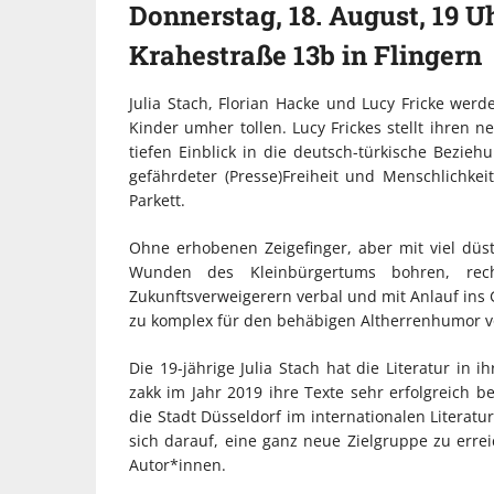
Donnerstag, 18. August, 19 Uh
Krahestraße 13b in Flingern
Julia Stach, Florian Hacke und Lucy Fricke we
Kinder umher tollen. Lucy Frickes stellt ihren
tiefen Einblick in die deutsch-türkische Bezie
gefährdeter (Presse)Freiheit und Menschlichkei
Parkett.
Ohne erhobenen Zeigefinger, aber mit viel dü
Wunden des Kleinbürgertums bohren, rec
Zukunftsverweigerern verbal und mit Anlauf ins Ge
zu komplex für den behäbigen Altherrenhumor v
Die 19-jährige Julia Stach hat die Literatur in i
zakk im Jahr 2019 ihre Texte sehr erfolgreich b
die Stadt Düsseldorf im internationalen Literatu
sich darauf, eine ganz neue Zielgruppe zu erre
Autor*innen.