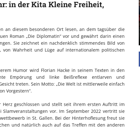
UNTERSTÜTZEN
r: in der Kita Kleine Freiheit,
Die Inspiration des industriellen Chics sind die
Werkshallen des Industriezeitalters. Die Basis für
diesen Stil sind große Räume, schlicht gehalten
rden an diesem besonderen Ort lesen, an dem tagsüber die
mit rustikalen Elementen und großen
 neuen Roman „Die Diplomatin“ vor und gewährt darin einen
Fensterflächen. Wie so vieles wurde ...
hungen. Sie zeichnet ein nachdenklich stimmendes Bild von
t, von Wahrheit und Lüge auf internationalem politischen
sterem Humor wird Florian Hacke in seinem Texten in den
hte Empörung und linke Beißreflexe entlarven und
sicht treten. Sein Motto: „Die Welt ist mittlerweile einfach
on Vorgestern“.
hr Herz geschlossen und stellt seit ihrem ersten Auftritt im
ei Slamveranstaltungen vor. Im September 2022 vertritt sie
rwettbewerb in St. Gallen. Bei der Hinterhoflesung freut sie
ichen und natürlich auch auf das Treffen mit den anderen