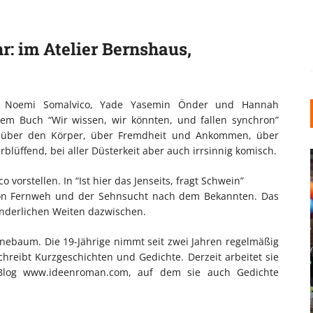
hr: im Atelier Bernshaus,
ten Noemi Somalvico, Yade Yasemin Önder und Hannah
m Buch “Wir wissen, wir könnten, und fallen synchron”
r über den Körper, über Fremdheit und Ankommen, über
rblüffend, bei aller Düsterkeit aber auch irrsinnig komisch.
orstellen. In “Ist hier das Jenseits, fragt Schwein”
von Fernweh und der Sehnsucht nach dem Bekannten. Das
wunderlichen Weiten dazwischen.
nebaum. Die 19-Jährige nimmt seit zwei Jahren regelmäßig
INDUSTRIELLER CHIC: WIE
chreibt Kurzgeschichten und Gedichte. Derzeit arbeitet sie
KUNSTSTOFFFENSTER DEN
Blog www.ideenroman.com, auf dem sie auch Gedichte
LOFT-STIL IN IHREM
EINFAMILIENHAUS