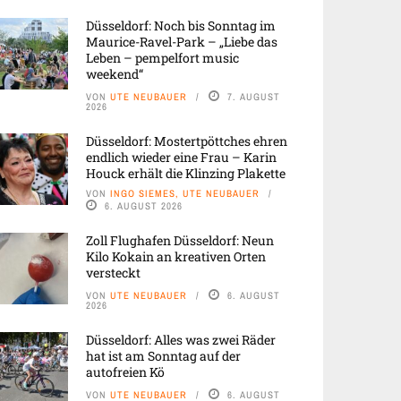
Düsseldorf: Noch bis Sonntag im
Maurice-Ravel-Park – „Liebe das
Leben – pempelfort music
weekend“
VON
UTE NEUBAUER
7. AUGUST
2026
Düsseldorf: Mostertpöttches ehren
endlich wieder eine Frau – Karin
Houck erhält die Klinzing Plakette
VON
INGO SIEMES, UTE NEUBAUER
6. AUGUST 2026
Zoll Flughafen Düsseldorf: Neun
Kilo Kokain an kreativen Orten
versteckt
VON
UTE NEUBAUER
6. AUGUST
2026
Düsseldorf: Alles was zwei Räder
hat ist am Sonntag auf der
autofreien Kö
VON
UTE NEUBAUER
6. AUGUST