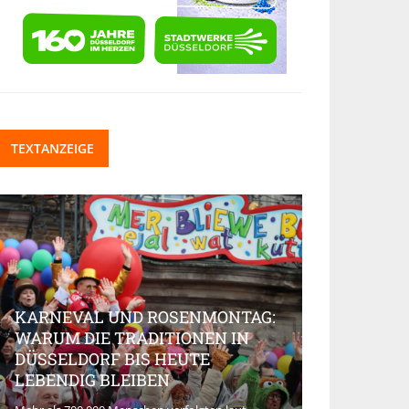
TEXTANZEIGE
KARNEVAL UND ROSENMONTAG:
WARUM DIE TRADITIONEN IN
DÜSSELDORF BIS HEUTE
BEAUTY-IN
LEBENDIG BLEIBEN
MARKT AK