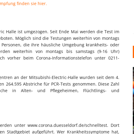
mpfung finden sie hier.
tric Halle ist umgezogen. Seit Ende Mai werden die Test im
eboten. Möglich sind die Testungen weiterhin von montags
ür Personen, die ihre häusliche Umgebung krankheits- oder
werden weiterhin von montags bis samstags (9-16 Uhr)
ich vorher beim Corona-Informationstelefon unter 0211-
tren an der Mitsubishi-Electric-Halle wurden seit dem 4.
ren 264.595 Abstriche für PCR-Tests genommen. Diese Zahl
iche in Alten- und Pflegeheimen, Flüchtlings- und
INDUSTRIELLER CHIC: WIE
KUNSTSTOFFFENSTER DEN
LOFT-STIL IN IHREM
erden unter www.corona.duesseldorf.de/schnelltest. Dort
EINFAMILIENHAUS
ten Stadtgebiet aufgeführt. Wer Krankheitssymptome hat,