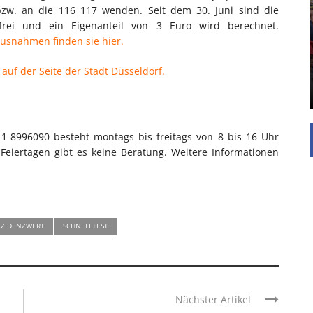
 bzw. an die 116 117 wenden. Seit dem 30. Juni sind die
UNTERSTÜTZEN
nfrei und ein Eigenanteil von 3 Euro wird berechnet.
Die Inspiration des industriellen Chics sind die
usnahmen finden sie hier.
Werkshallen des Industriezeitalters. Die Basis für
diesen Stil sind große Räume, schlicht gehalten
 auf der Seite der Stadt Düsseldorf.
mit rustikalen Elementen und großen
Fensterflächen. Wie so vieles wurde ...
11-8996090 besteht montags bis freitags von 8 bis 16 Uhr
eiertagen gibt es keine Beratung. Weitere Informationen
NZIDENZWERT
SCHNELLTEST
Nächster Artikel