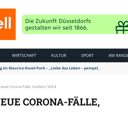
WIRTSCHAFT
KULTUR
SPORT
AM RAND(
ag im Maurice-Ravel-Park – „Liebe das Leben – pempelfort music wee
neue Corona-Fälle, Inzidenz 503,4
NEUE CORONA-FÄLLE,