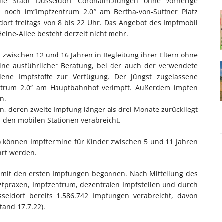
 die Stadt Düsseldorf Coronaimpfungen ohne vorherige
noch im“Impfzentrum 2.0″ am Bertha-von-Suttner Platz
dort freitags von 8 bis 22 Uhr. Das Angebot des Impfmobil
ine-Allee besteht derzeit nicht mehr.
zwischen 12 und 16 Jahren in Begleitung ihrer Eltern ohne
eine ausführlicher Beratung, bei der auch der verwendete
edene Impfstoffe zur Verfügung. Der jüngst zugelassene
zentrum 2.0“ am Hauptbahnhof verimpft. Außerdem impfen
n.
, deren zweite Impfung länger als drei Monate zurückliegt
den mobilen Stationen verabreicht.
0) können Impftermine für Kinder zwischen 5 und 11 Jahren
hrt werden.
 mit den ersten Impfungen begonnen. Nach Mitteilung des
ztpraxen, Impfzentrum, dezentralen Impfstellen und durch
seldorf bereits 1.586.742 Impfungen verabreicht, davon
tand 17.7.22).