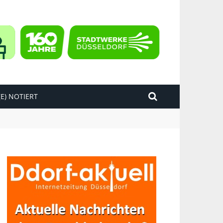
E) NOTIERT
kend“