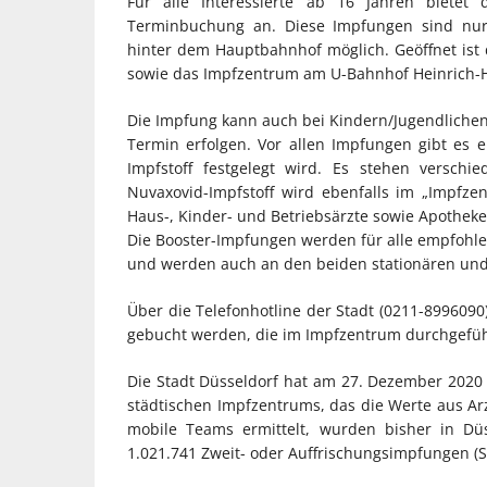
Für alle Interessierte ab 16 Jahren bietet
Terminbuchung an. Diese Impfungen sind nur 
hinter dem Hauptbahnhof möglich. Geöffnet ist 
sowie das Impfzentrum am U-Bahnhof Heinrich-He
Die Impfung kann auch bei Kindern/Jugendlichen 
Termin erfolgen. Vor allen Impfungen gibt es 
Impfstoff festgelegt wird. Es stehen verschi
Nuvaxovid-Impfstoff wird ebenfalls im „Impf
Haus-, Kinder- und Betriebsärzte sowie Apotheke
Die Booster-Impfungen werden für alle empfohlen
und werden auch an den beiden stationären und 
Über die Telefonhotline der Stadt (0211-899609
gebucht werden, die im Impfzentrum durchgefü
Die Stadt Düsseldorf hat am 27. Dezember 2020
städtischen Impfzentrums, das die Werte aus Ar
mobile Teams ermittelt, wurden bisher in Düs
1.021.741 Zweit- oder Auffrischungsimpfungen (S