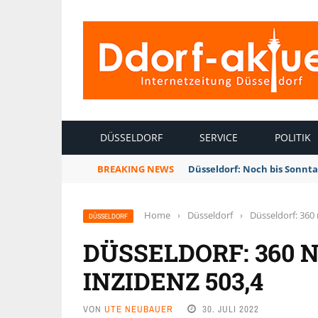
INTERNETZEITUNG DÜSSELDORF
DÜSSELDORF
SERVICE
POLITIK
BREAKING NEWS
Düsseldorf: Noch bis Sonnt
Home
›
Düsseldorf
›
Düsseldorf: 360 
DÜSSELDORF
DÜSSELDORF: 360 
INZIDENZ 503,4
VON
UTE NEUBAUER
30. JULI 2022