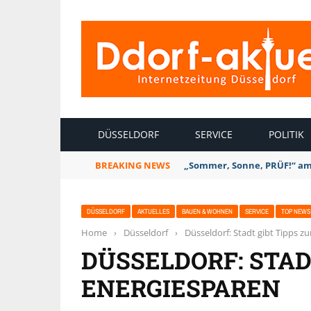
INTERNETZEITUNG DÜSSELDORF
DÜSSELDORF
SERVICE
POLITIK
BREAKING NEWS
„Sommer, Sonne, PRÜF!“ am S
DÜSSELDORF
AKTUELLES
BAUEN & WOHNEN
SERVICE
TOP NEWS
Home
›
Düsseldorf
›
Düsseldorf: Stadt gibt Tipps 
DÜSSELDORF: STAD
ENERGIESPAREN