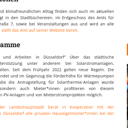
d klimafreundlichen Alltag finden sich auch im aktuellen
egt in den Stadtbüchereien, im Erdgeschoss des Amts für
raße 7, sowie bei Veranstaltungen aus und wird an alle
stellt das Amt auf seiner Website bereit.
gramme
n und Arbeiten in Düsseldorf” Über das städtische
erstützung unter anderem bei Solarstromanlagen,
ten. Seit dem Frühjahr 2022 gelten neue Regeln. Die
endet und im Gegenzug die Förderhöhe für Wärmepumpen
e die Antragstellung für Solarthermie-Anlagen wurde
 sondern auch Mieter*innen profitieren von diesem
er-PV-Anlagen und von Mieterstromprojekten möglich.
INDUSTRIELLER CHIC: WIE
der Landeshauptstadt berät in Kooperation mit der
KUNSTSTOFFFENSTER DEN
 Düsseldorf alle privaten Hauseigentümer*innen bei der
LOFT-STIL IN IHREM
EINFAMILIENHAUS