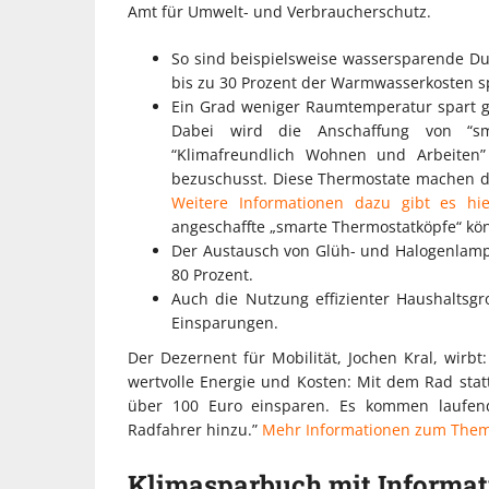
Amt für Umwelt- und Verbraucherschutz.
So sind beispielsweise wassersparende Du
bis zu 30 Prozent der Warmwasserkosten s
Ein Grad weniger Raumtemperatur spart gl
Dabei wird die Anschaffung von “sm
“Klimafreundlich Wohnen und Arbeiten
bezuschusst. Diese Thermostate machen da
Weitere Informationen dazu gibt es hie
angeschaffte „smarte Thermostatköpfe“ k
Der Austausch von Glüh- und Halogenlamp
80 Prozent.
Auch die Nutzung effizienter Haushaltsg
Einsparungen.
Der Dezernent für Mobilität, Jochen Kral, wirbt
wertvolle Energie und Kosten: Mit dem Rad sta
über 100 Euro einsparen. Es kommen laufen
Radfahrer hinzu.”
Mehr Informationen zum Them
Klimasparbuch mit Informa