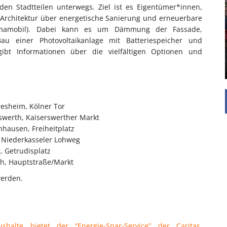
den Stadtteilen unterwegs. Ziel ist es Eigentümer*innen,
UNTERSTÜTZEN
Architektur über energetische Sanierung und erneuerbare
Die Inspiration des industriellen Chics sind die
klimamobil). Dabei kann es um Dämmung der Fassade,
Werkshallen des Industriezeitalters. Die Basis für
u einer Photovoltaikanlage mit Batteriespeicher und
diesen Stil sind große Räume, schlicht gehalten
ibt Informationen über die vielfältigen Optionen und
mit rustikalen Elementen und großen
Fensterflächen. Wie so vieles wurde ...
resheim, Kölner Tor
rswerth, Kaiserswerther Markt
nhausen, Freiheitplatz
k, Niederkasseler Lohweg
r, Getrudisplatz
th, Hauptstraße/Markt
erden.
alte bietet der “Energie-Spar-Service” der Caritas.