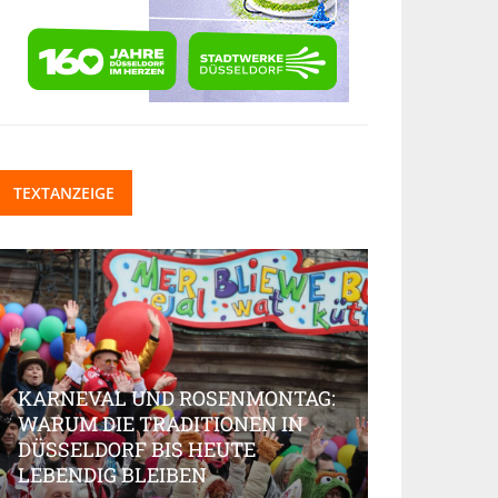
TEXTANZEIGE
KARNEVAL UND ROSENMONTAG:
WARUM DIE TRADITIONEN IN
DÜSSELDORF BIS HEUTE
BEAUTY-IN
LEBENDIG BLEIBEN
MARKT AK