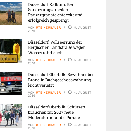
Düsseldorf Kalkum: Bei
Sondierungsarbeiten
Panzergranate entdeckt und
erfolgreich gesprengt
VON
UTE NEUBAUER
5. AUGUST
2026
Düsseldorf: Vollsperrung der
Bergischen Landstraße wegen
Wasserrohrbruch
VON
UTE NEUBAUER
5. AUGUST
2026
Düsseldorf Oberbilk: Bewohner bei
Brand in Dachgeschosswohnung
leicht verletzt
VON
UTE NEUBAUER
4. AUGUST
2026
Düsseldorf Oberbilk: Schützen
brauchen für 2027 neue
Moderatorin für die Parade
VON
UTE NEUBAUER
4. AUGUST
2026