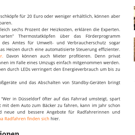
schköpfe für 20 Euro oder weniger erhältlich, können aber
paren.
eich sechs Prozent der Heizkosten, erklären die Experten.
arten” Thermostatköpfen über das Förderprogramm
” des Amtes für Umwelt- und Verbraucherschutz sogar
s Heizen durch eine automatisierte Steuerung effizienter.
r.
Davon können auch Mieter profitieren. Denn privat
önnen im Falle eines Umzugs einfach mitgenommen werden.
en durch LEDs verringert den Energieverbrauch um bis zu
roßgeräte und das Abschalten von Standby-Geräten bringt
: “Wer in Düsseldorf öfter auf das Fahrrad umsteigt, spart
tt mit dem Auto zum Bäcker zu fahren, kann im Jahr schon
d neue und bessere Angebote für Radfahrerinnen und
a Radfahren finden sich
hier.
tionen