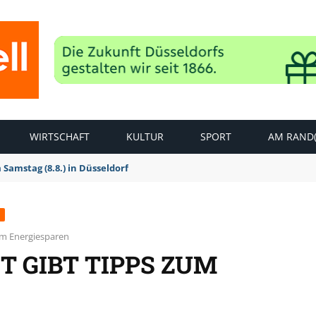
WIRTSCHAFT
KULTUR
SPORT
AM RAND(
amstag (8.8.) in Düsseldorf
zum Energiesparen
T GIBT TIPPS ZUM