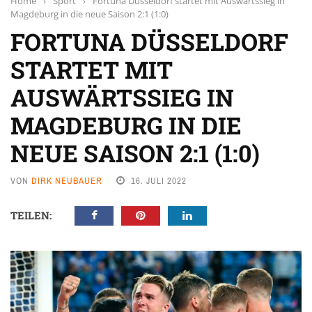
Home
›
Sport
›
Fortuna Düsseldorf startet mit Auswärtssieg in
Magdeburg in die neue Saison 2:1 (1:0)
FORTUNA DÜSSELDORF
STARTET MIT
AUSWÄRTSSIEG IN
MAGDEBURG IN DIE
NEUE SAISON 2:1 (1:0)
VON
DIRK NEUBAUER
16. JULI 2022
TEILEN: