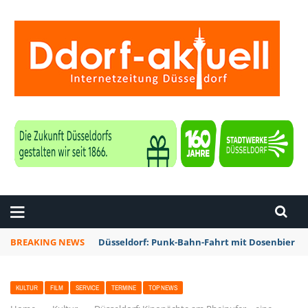
ZEITUNG DÜSSELDORF
BREAKING NEWS
Düsseldorf: Punk-Bahn-Fahrt mit Dosenbier u
KULTUR
FILM
SERVICE
TERMINE
TOP NEWS