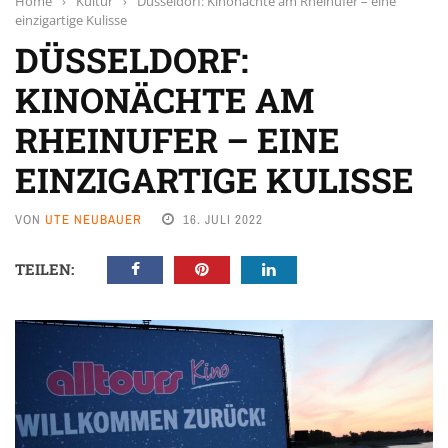
Home
›
Kultur
›
Düsseldorf: Kinonächte am Rheinufer – eine
einzigartige Kulisse
DÜSSELDORF:
KINONÄCHTE AM
RHEINUFER – EINE
EINZIGARTIGE KULISSE
VON
UTE NEUBAUER
16. JULI 2022
TEILEN: