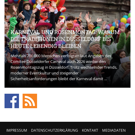
KARNEVAL UND ROSENMONTAG: WARUM
DIE TRADITIONEN IN DÜSSELDORF BIS
HEUTE LEBENDIG BLEIBEN
Mehr als 700.000 Menschen verfolgten laut Angaben des
Comitee Düsseldorfer Carneval auch 2026 wieder den
Rosenmontagszug in Düsseldorf. Trotz wechselnder Trends,
moderner Eventkultur und steigender
Sicherheitsanforderungen bleibt der Karneval damit ...
IMPRESSUM
DATENSCHUTZERKLÄRUNG
KONTAKT
MEDIADATEN