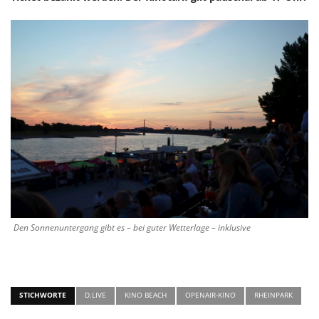
Den Sonnenuntergang gibt es – bei guter Wetterlage – inklusive
STICHWORTE
D.LIVE
KINO BEACH
OPENAIR-KINO
RHEINPARK