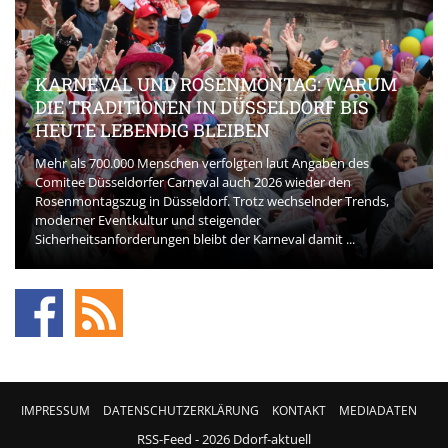
KARNEVAL UND ROSENMONTAG: WARUM
DIE TRADITIONEN IN DÜSSELDORF BIS
HEUTE LEBENDIG BLEIBEN
Mehr als 700.000 Menschen verfolgten laut Angaben des
Comitee Düsseldorfer Carneval auch 2026 wieder den
Rosenmontagszug in Düsseldorf. Trotz wechselnder Trends,
moderner Eventkultur und steigender
Sicherheitsanforderungen bleibt der Karneval damit ...
IMPRESSUM
DATENSCHUTZERKLÄRUNG
KONTAKT
MEDIADATEN
RSS-Feed
- 2026 Ddorf-aktuell