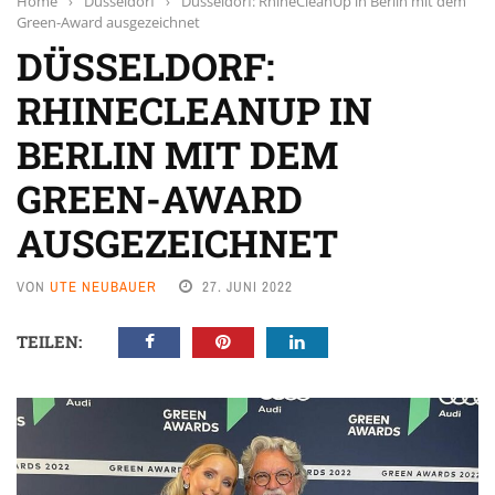
Home
›
Düsseldorf
›
Düsseldorf: RhineCleanUp in Berlin mit dem
Green-Award ausgezeichnet
DÜSSELDORF:
RHINECLEANUP IN
BERLIN MIT DEM
GREEN-AWARD
AUSGEZEICHNET
VON
UTE NEUBAUER
27. JUNI 2022
TEILEN: