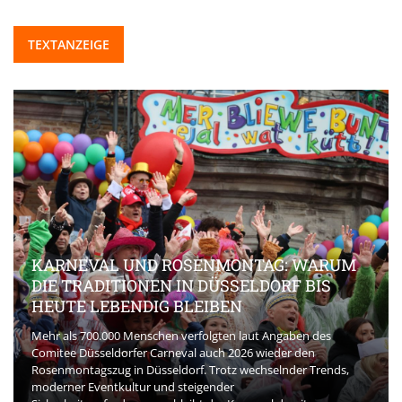
TEXTANZEIGE
KARNEVAL UND ROSENMONTAG: WARUM
DIE TRADITIONEN IN DÜSSELDORF BIS
HEUTE LEBENDIG BLEIBEN
Mehr als 700.000 Menschen verfolgten laut Angaben des
Comitee Düsseldorfer Carneval auch 2026 wieder den
Rosenmontagszug in Düsseldorf. Trotz wechselnder Trends,
moderner Eventkultur und steigender