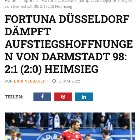
Home
›
Sport
›
Fortuna Düsseldorf dämpft Aufstiegshoffnungen
von Darmstadt 98: 2:1 (2:0) Heimsieg
FORTUNA DÜSSELDORF
DÄMPFT
AUFSTIEGSHOFFNUNGE
N VON DARMSTADT 98:
2:1 (2:0) HEIMSIEG
VON
DIRK NEUBAUER
6. MAI 2022
TEILEN: