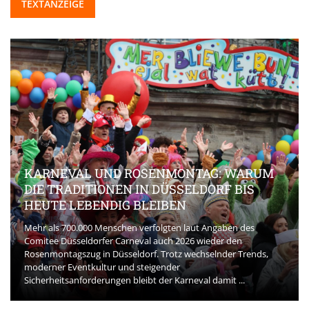
TEXTANZEIGE
KARNEVAL UND ROSENMONTAG: WARUM
DIE TRADITIONEN IN DÜSSELDORF BIS
HEUTE LEBENDIG BLEIBEN
Mehr als 700.000 Menschen verfolgten laut Angaben des
Comitee Düsseldorfer Carneval auch 2026 wieder den
Rosenmontagszug in Düsseldorf. Trotz wechselnder Trends,
moderner Eventkultur und steigender
Sicherheitsanforderungen bleibt der Karneval damit ...