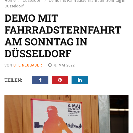
Home
›
Düsseldorf
›
Demo mit Fahrradsternfahrt am Sonntag in
Düsseldorf
DEMO MIT
FAHRRADSTERNFAHRT
AM SONNTAG IN
DÜSSELDORF
VON
UTE NEUBAUER
6. MAI 2022
TEILEN: