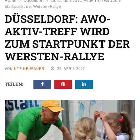
Home
›
Düsseldorf
›
Düsseldorf: AWO-Aktiv-Treff wird zum
Startpunkt der Wersten-Rallye
DÜSSELDORF: AWO-
AKTIV-TREFF WIRD
ZUM STARTPUNKT DER
WERSTEN-RALLYE
VON
UTE NEUBAUER
29. APRIL 2022
TEILEN: