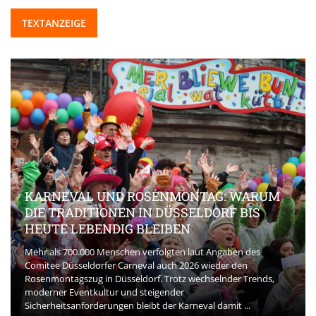
TEXTANZEIGE
KARNEVAL UND ROSENMONTAG: WARUM
DIE TRADITIONEN IN DÜSSELDORF BIS
HEUTE LEBENDIG BLEIBEN
Mehr als 700.000 Menschen verfolgten laut Angaben des
Comitee Düsseldorfer Carneval auch 2026 wieder den
Rosenmontagszug in Düsseldorf. Trotz wechselnder Trends,
moderner Eventkultur und steigender
Sicherheitsanforderungen bleibt der Karneval damit ...