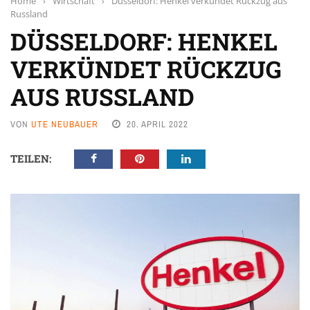
Home
›
Wirtschaft
›
Düsseldorf: Henkel verkündet Rückzug aus
Russland
DÜSSELDORF: HENKEL
VERKÜNDET RÜCKZUG
AUS RUSSLAND
VON
UTE NEUBAUER
20. APRIL 2022
TEILEN: