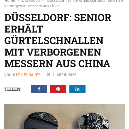
Home
›
Düsseldorf
›
Düsseldorf: Senior erhält Gürtelschnallen mit
verborgenen Messern aus China
DÜSSELDORF: SENIOR
ERHÄLT
GÜRTELSCHNALLEN
MIT VERBORGENEN
MESSERN AUS CHINA
VON
UTE NEUBAUER
1. APRIL 2022
TEILEN: