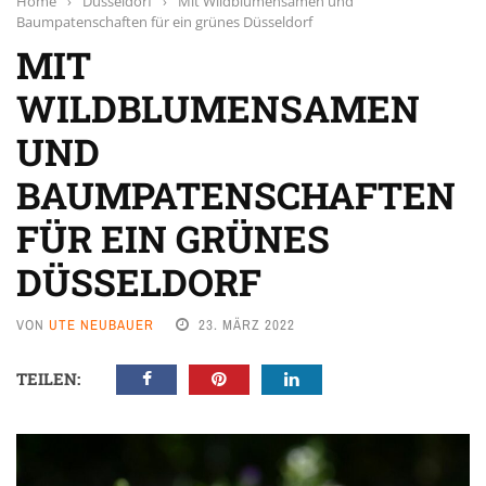
Home
›
Düsseldorf
›
Mit Wildblumensamen und
Baumpatenschaften für ein grünes Düsseldorf
MIT
WILDBLUMENSAMEN
UND
BAUMPATENSCHAFTEN
FÜR EIN GRÜNES
DÜSSELDORF
VON
UTE NEUBAUER
23. MÄRZ 2022
TEILEN: