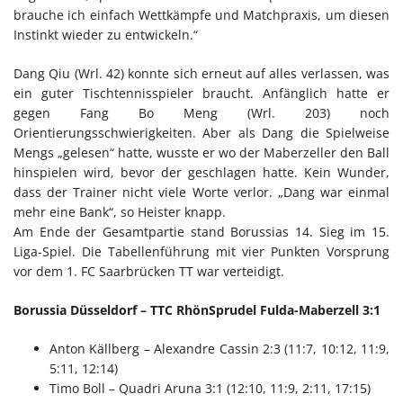
brauche ich einfach Wettkämpfe und Matchpraxis, um diesen
Instinkt wieder zu entwickeln.“
Dang Qiu (Wrl. 42) konnte sich erneut auf alles verlassen, was
ein guter Tischtennisspieler braucht. Anfänglich hatte er
gegen Fang Bo Meng (Wrl. 203) noch
Orientierungsschwierigkeiten. Aber als Dang die Spielweise
Mengs „gelesen“ hatte, wusste er wo der Maberzeller den Ball
hinspielen wird, bevor der geschlagen hatte. Kein Wunder,
dass der Trainer nicht viele Worte verlor. „Dang war einmal
mehr eine Bank“, so Heister knapp.
Am Ende der Gesamtpartie stand Borussias 14. Sieg im 15.
Liga-Spiel. Die Tabellenführung mit vier Punkten Vorsprung
vor dem 1. FC Saarbrücken TT war verteidigt.
Borussia Düsseldorf – TTC RhönSprudel Fulda-Maberzell 3:1
Anton Källberg – Alexandre Cassin 2:3 (11:7, 10:12, 11:9,
5:11, 12:14)
Timo Boll – Quadri Aruna 3:1 (12:10, 11:9, 2:11, 17:15)