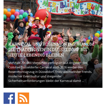
KARNEVAL UND ROSENMONTAG: WARUM
DIE TRADITIONEN IN DÜSSELDORF BIS
HEUTE LEBENDIG BLEIBEN
Mehr als 700.000 Menschen verfolgten laut Angaben des
Comitee Düsseldorfer Carneval auch 2026 wieder den
Rosenmontagszug in Düsseldorf. Trotz wechselnder Trends,
moderner Eventkultur und steigender
Sicherheitsanforderungen bleibt der Karneval damit ...