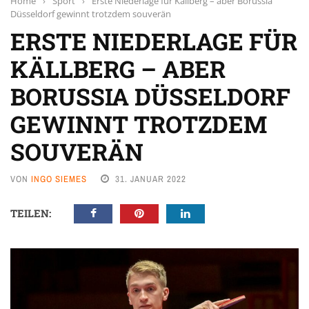
Home
›
Sport
›
Erste Niederlage für Källberg – aber Borussia
Düsseldorf gewinnt trotzdem souverän
ERSTE NIEDERLAGE FÜR
KÄLLBERG – ABER
BORUSSIA DÜSSELDORF
GEWINNT TROTZDEM
SOUVERÄN
VON
INGO SIEMES
31. JANUAR 2022
TEILEN: