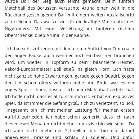
wurde Boll der Sieg auch leicht gemacht. Beim fünften
Matchball des Borussen versuchte Aruna einen weit in die
Rückhand geschlagenen Ball mit einem weiten Ausfallschritt
zu erreichen. Das war zu viel für die kräftige Muskulatur des
Nigerianers. Mit einer Verletzung im hinteren rechten
Oberschenkel blieb Aruna in der Kabine.
„Ich bin sehr zufrieden mit dem ersten Auftritt von Timo nach
der langen Pause, auch wenn er noch ein bisschen brauchen
wird, um wieder in Topform zu sein“, bilanzierte Heister.
Rekord-Europameister Boll stieß ins gleich Horn. „Ich hatte
nicht ganz so hohe Erwartungen, gerade gegen Quadri, gegen
den ich schon öfters verloren habe. Am Ende war es ein
enges Spiel, schade, dass er sich beim Matchball verletzt hat.
Ich hoffe nicht, dass es allzu schlimm ist. Er hat ein explosives
Spiel, da ist immer die Gefahr groß, sich zu verletzen“, so Boll.
„Insgesamt bin ich mit meiner Leistung für meinen ersten
Auftritt zufrieden. Ich habe schon gemerkt, dass ich nach
diesen zwei Monaten nicht mehr so präzise bin wie sonst. Da
ich aber nicht mehr der Schnellste bin, bin ich darauf
angewiesen, präzise und schlau zu spielen. Und dafür