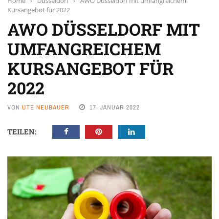
Home
›
Düsseldorf
›
AWO Düsseldorf mit umfangreichem
Kursangebot für 2022
AWO DÜSSELDORF MIT
UMFANGREICHEM
KURSANGEBOT FÜR
2022
VON
UTE NEUBAUER
17. JANUAR 2022
TEILEN: