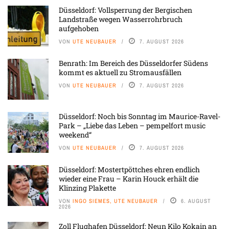
Düsseldorf: Vollsperrung der Bergischen
Landstraße wegen Wasserrohrbruch
aufgehoben
VON
UTE NEUBAUER
7. AUGUST 2026
Benrath: Im Bereich des Düsseldorfer Südens
kommt es aktuell zu Stromausfällen
VON
UTE NEUBAUER
7. AUGUST 2026
Düsseldorf: Noch bis Sonntag im Maurice-Ravel-
Park – „Liebe das Leben – pempelfort music
weekend“
VON
UTE NEUBAUER
7. AUGUST 2026
Düsseldorf: Mostertpöttches ehren endlich
wieder eine Frau – Karin Houck erhält die
Klinzing Plakette
VON
INGO SIEMES, UTE NEUBAUER
6. AUGUST
2026
Zoll Flughafen Düsseldorf: Neun Kilo Kokain an