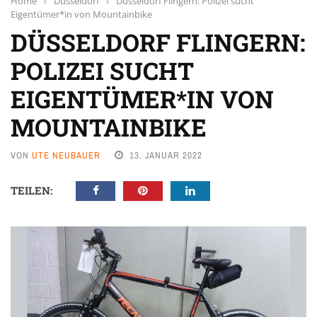
Home
›
Düsseldorf
›
Düsseldorf Flingern: Polizei sucht
Eigentümer*in von Mountainbike
DÜSSELDORF FLINGERN:
POLIZEI SUCHT
EIGENTÜMER*IN VON
MOUNTAINBIKE
VON
UTE NEUBAUER
13. JANUAR 2022
TEILEN: