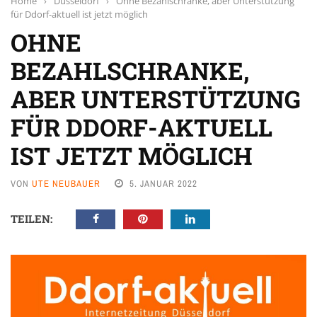
Home
›
Düsseldorf
›
Ohne Bezahlschranke, aber Unterstützung
für Ddorf-aktuell ist jetzt möglich
OHNE
BEZAHLSCHRANKE,
ABER UNTERSTÜTZUNG
FÜR DDORF-AKTUELL
IST JETZT MÖGLICH
VON
UTE NEUBAUER
5. JANUAR 2022
TEILEN: