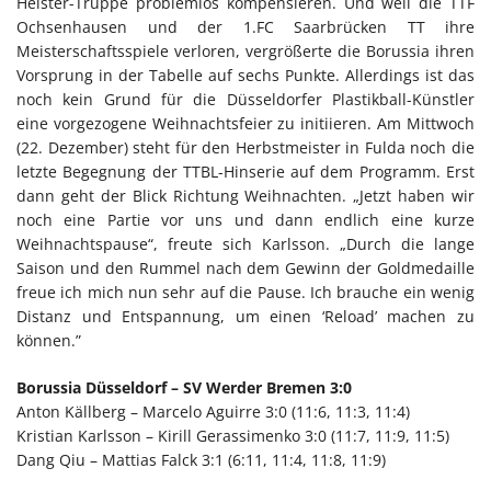
Heister-Truppe problemlos kompensieren. Und weil die TTF
Ochsenhausen und der 1.FC Saarbrücken TT ihre
Meisterschaftsspiele verloren, vergrößerte die Borussia ihren
Vorsprung in der Tabelle auf sechs Punkte. Allerdings ist das
noch kein Grund für die Düsseldorfer Plastikball-Künstler
eine vorgezogene Weihnachtsfeier zu initiieren. Am Mittwoch
(22. Dezember) steht für den Herbstmeister in Fulda noch die
letzte Begegnung der TTBL-Hinserie auf dem Programm. Erst
dann geht der Blick Richtung Weihnachten. „Jetzt haben wir
noch eine Partie vor uns und dann endlich eine kurze
Weihnachtspause“, freute sich Karlsson. „Durch die lange
Saison und den Rummel nach dem Gewinn der Goldmedaille
freue ich mich nun sehr auf die Pause. Ich brauche ein wenig
Distanz und Entspannung, um einen ‘Reload’ machen zu
können.”
Borussia Düsseldorf – SV Werder Bremen 3:0
Anton Källberg – Marcelo Aguirre 3:0 (11:6, 11:3, 11:4)
Kristian Karlsson – Kirill Gerassimenko 3:0 (11:7, 11:9, 11:5)
Dang Qiu – Mattias Falck 3:1 (6:11, 11:4, 11:8, 11:9)