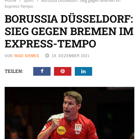
Home
›
Sport
›
Borussia Düsseldorf: Sieg gegen Bremen im
Express-Tempo
BORUSSIA DÜSSELDORF:
SIEG GEGEN BREMEN IM
EXPRESS-TEMPO
VON
INGO SIEMES
19. DEZEMBER 2021
TEILEN: