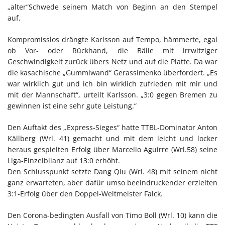
„alter“Schwede seinem Match von Beginn an den Stempel
auf.
Kompromisslos drängte Karlsson auf Tempo, hämmerte, egal
ob Vor- oder Rückhand, die Bälle mit irrwitziger
Geschwindigkeit zurück übers Netz und auf die Platte. Da war
die kasachische „Gummiwand“ Gerassimenko überfordert. „Es
war wirklich gut und ich bin wirklich zufrieden mit mir und
mit der Mannschaft“, urteilt Karlsson. „3:0 gegen Bremen zu
gewinnen ist eine sehr gute Leistung.“
Den Auftakt des „Express-Sieges“ hatte TTBL-Dominator Anton
Källberg (Wrl. 41) gemacht und mit dem leicht und locker
heraus gespielten Erfolg über Marcello Aguirre (Wrl.58) seine
Liga-Einzelbilanz auf 13:0 erhöht.
Den Schlusspunkt setzte Dang Qiu (Wrl. 48) mit seinem nicht
ganz erwarteten, aber dafür umso beeindruckender erzielten
3:1-Erfolg über den Doppel-Weltmeister Falck.
Den Corona-bedingten Ausfall von Timo Boll (Wrl. 10) kann die