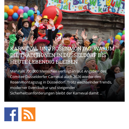
KARNEVAL UND ROSENMONTAG: WARUM
DIE TRADITIONEN IN DÜSSELDORF BIS
HEUTE LEBENDIG BLEIBEN
Mehr als 700.000 Menschen verfolgten laut Angaben des
Comitee Düsseldorfer Carneval auch 2026 wieder den
Rosenmontagszug in Düsseldorf. Trotz wechselnder Trends,
moderner Eventkultur und steigender
Sicherheitsanforderungen bleibt der Karneval damit ...