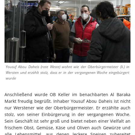
Yousuf Abou Daheis (rote Weste) wohnt wie der Oberbürgermeister (li.) in
Wersten und erzählt stolz, dass er in der vergangenen Woche eingebürgert
wurde
Anschließend wurde OB Keller im benachbarten Al Baraka
Markt freudig begrüßt. Inhaber Yousuf Abou Daheis ist nicht
nur Werstener wie der Oberbürgermeister. Er erzählte auch
stolz, von seiner Einbürgerung in der vergangenen Woche.
Sein Geschäft ist sehr groß und bietet neben einer Vielfalt an
frischem Obst, Gemüse, Käse und Oliven auch Gewürze und
alle Lebensmittel, aus denen leckere Speisen zubereitet