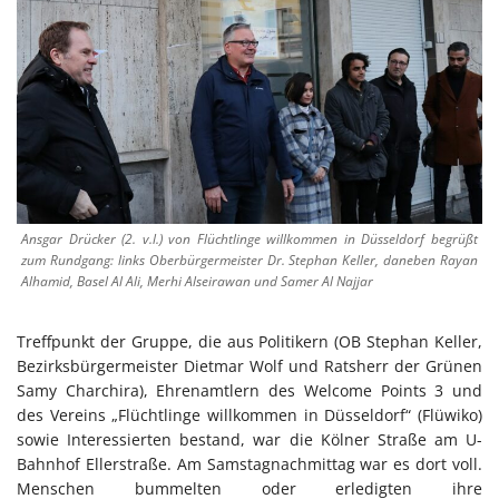
Ansgar Drücker (2. v.l.) von Flüchtlinge willkommen in Düsseldorf begrüßt
zum Rundgang: links Oberbürgermeister Dr. Stephan Keller, daneben Rayan
Alhamid, Basel Al Ali, Merhi Alseirawan und Samer Al Najjar
Treffpunkt der Gruppe, die aus Politikern (OB Stephan Keller,
Bezirksbürgermeister Dietmar Wolf und Ratsherr der Grünen
Samy Charchira), Ehrenamtlern des Welcome Points 3 und
des Vereins „Flüchtlinge willkommen in Düsseldorf“ (Flüwiko)
sowie Interessierten bestand, war die Kölner Straße am U-
Bahnhof Ellerstraße. Am Samstagnachmittag war es dort voll.
Menschen bummelten oder erledigten ihre