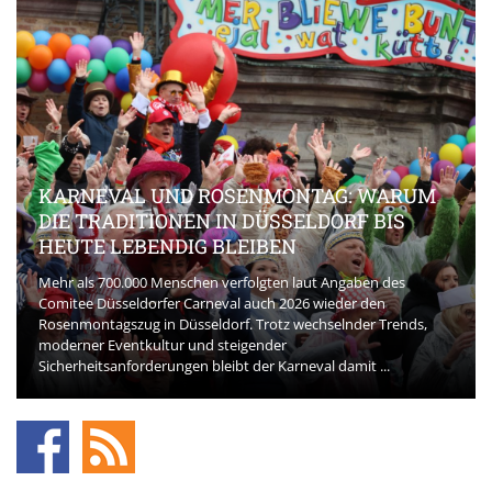
KARNEVAL UND ROSENMONTAG: WARUM
DIE TRADITIONEN IN DÜSSELDORF BIS
B
HEUTE LEBENDIG BLEIBEN
Mehr als 700.000 Menschen verfolgten laut Angaben des
Comitee Düsseldorfer Carneval auch 2026 wieder den
D
Rosenmontagszug in Düsseldorf. Trotz wechselnder Trends,
s
moderner Eventkultur und steigender
d
Sicherheitsanforderungen bleibt der Karneval damit ...
P