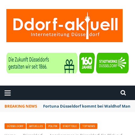
ZEITUNG DÜSSELDORF
BREAKING NEWS
Fortuna Düsseldorf kommt bei Waldhof Mannhe
DÜSSELDORF
AKTUELLES
POLITIK
STADTTEILE
TOP NEWS