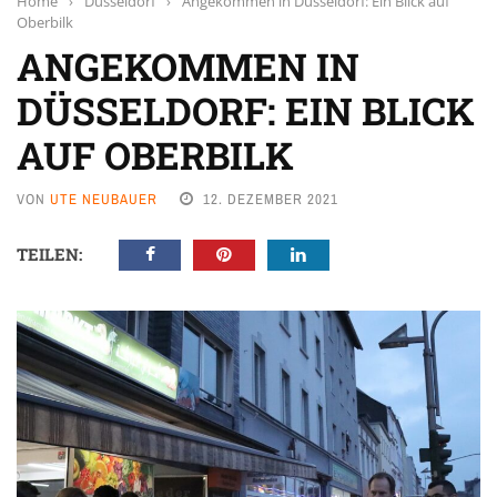
Home
›
Düsseldorf
›
Angekommen in Düsseldorf: Ein Blick auf
Oberbilk
ANGEKOMMEN IN
DÜSSELDORF: EIN BLICK
AUF OBERBILK
VON
UTE NEUBAUER
12. DEZEMBER 2021
TEILEN: