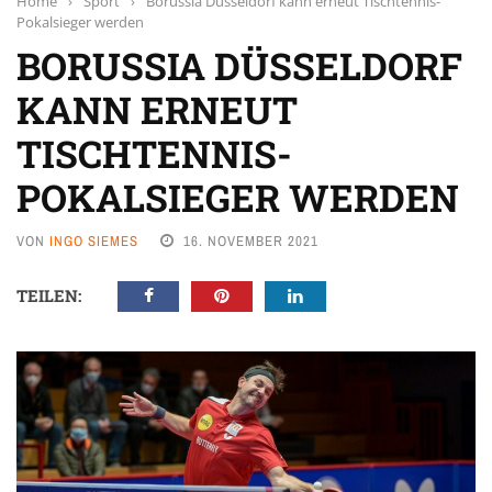
Home
›
Sport
›
Borussia Düsseldorf kann erneut Tischtennis-
Pokalsieger werden
BORUSSIA DÜSSELDORF
KANN ERNEUT
TISCHTENNIS-
POKALSIEGER WERDEN
VON
INGO SIEMES
16. NOVEMBER 2021
TEILEN: