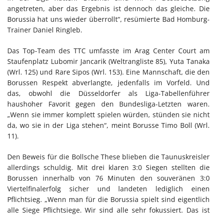
angetreten, aber das Ergebnis ist dennoch das gleiche. Die
Borussia hat uns wieder überrollt“, resümierte Bad Homburg-
Trainer Daniel Ringleb.
Das Top-Team des TTC umfasste im Arag Center Court am
Staufenplatz Lubomir Jancarik (Weltrangliste 85), Yuta Tanaka
(Wrl. 125) und Rare Sipos (Wrl. 153). Eine Mannschaft, die den
Borussen Respekt abverlangte, jedenfalls im Vorfeld. Und
das, obwohl die Düsseldorfer als Liga-Tabellenführer
haushoher Favorit gegen den Bundesliga-Letzten waren.
„Wenn sie immer komplett spielen würden, stünden sie nicht
da, wo sie in der Liga stehen“, meint Borusse Timo Boll (Wrl.
11).
Den Beweis für die Bollsche These blieben die Taunuskreisler
allerdings schuldig. Mit drei klaren 3:0 Siegen stellten die
Borussen innerhalb von 76 Minuten den souveränen 3:0
Viertelfinalerfolg sicher und landeten lediglich einen
Pflichtsieg. „Wenn man für die Borussia spielt sind eigentlich
alle Siege Pflichtsiege. Wir sind alle sehr fokussiert. Das ist