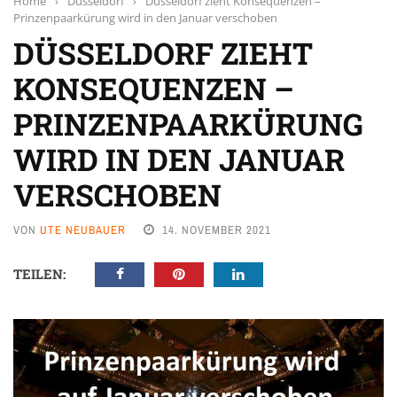
Home
›
Düsseldorf
›
Düsseldorf zieht Konsequenzen –
Prinzenpaarkürung wird in den Januar verschoben
DÜSSELDORF ZIEHT
KONSEQUENZEN –
PRINZENPAARKÜRUNG
WIRD IN DEN JANUAR
VERSCHOBEN
VON
UTE NEUBAUER
14. NOVEMBER 2021
TEILEN: