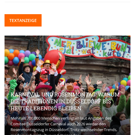
TEXTANZEIGE
KARNEVAL UND ROSENMONTAG: WARUM
DIE TRADITIONEN IN DÜSSELDORF BIS
HEUTE LEBENDIG BLEIBEN
Mehr als 700.000 Menschen verfolgten laut Angaben des
Comitee Düsseldorfer Carneval auch 2026 wieder den
Rosenmontagszug in Düsseldorf. Trotz wechselnder Trends,