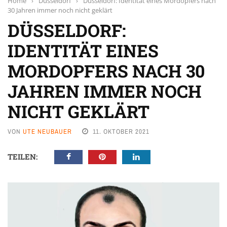
Home
›
Düsseldorf
›
Düsseldorf: Identität eines Mordopfers nach
30 Jahren immer noch nicht geklärt
DÜSSELDORF:
IDENTITÄT EINES
MORDOPFERS NACH 30
JAHREN IMMER NOCH
NICHT GEKLÄRT
VON
UTE NEUBAUER
11. OKTOBER 2021
TEILEN: