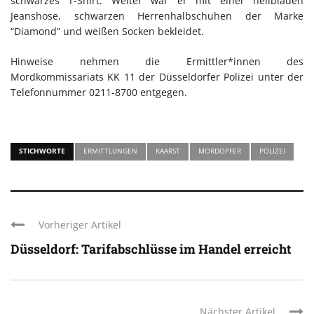
schwarzes T-Shirt. Weiter war er mit einer hellblauen
Jeanshose, schwarzen Herrenhalbschuhen der Marke
“Diamond” und weißen Socken bekleidet.
Hinweise nehmen die Ermittler*innen des
Mordkommissariats KK 11 der Düsseldorfer Polizei unter der
Telefonnummer 0211-8700 entgegen.
STICHWORTE
ERMITTLUNGEN
KAARST
MORDOPFER
POLIZEI
Vorheriger Artikel
Düsseldorf: Tarifabschlüsse im Handel erreicht
Nächster Artikel