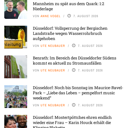
Mannheim zu spät aus dem Quark: 1:2
Niederlage
VON
ANNE VOGEL
7. AUGUST 2026
Düsseldorf: Vollsperrung der Bergischen
Landstraße wegen Wasserrohrbruch
aufgehoben
VON
UTE NEUBAUER
7. AUGUST 2026
Benrath: Im Bereich des Düsseldorfer Südens
kommt es aktuell zu Stromausfällen
VON
UTE NEUBAUER
7. AUGUST 2026
Düsseldorf: Noch bis Sonntag im Maurice-Ravel-
Park – „Liebe das Leben – pempelfort music
weekend“
VON
UTE NEUBAUER
7. AUGUST 2026
Düsseldorf: Mostertpöttches ehren endlich
wieder eine Frau – Karin Houck erhält die
Klinzing Plakette