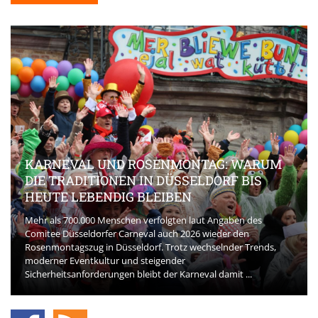
KARNEVAL UND ROSENMONTAG: WARUM
DIE TRADITIONEN IN DÜSSELDORF BIS
HEUTE LEBENDIG BLEIBEN
Mehr als 700.000 Menschen verfolgten laut Angaben des
Comitee Düsseldorfer Carneval auch 2026 wieder den
Rosenmontagszug in Düsseldorf. Trotz wechselnder Trends,
moderner Eventkultur und steigender
Sicherheitsanforderungen bleibt der Karneval damit ...