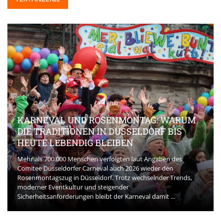
KARNEVAL UND ROSENMONTAG: WARUM
DIE TRADITIONEN IN DÜSSELDORF BIS
HEUTE LEBENDIG BLEIBEN
Mehr als 700.000 Menschen verfolgten laut Angaben des
Comitee Düsseldorfer Carneval auch 2026 wieder den
Rosenmontagszug in Düsseldorf. Trotz wechselnder Trends,
moderner Eventkultur und steigender
Sicherheitsanforderungen bleibt der Karneval damit ...