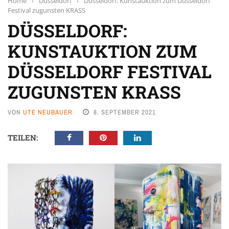
Home
›
Düsseldorf
›
Düsseldorf: Kunstauktion zum Düsseldorf
Festival zugunsten KRASS
DÜSSELDORF:
KUNSTAUKTION ZUM
DÜSSELDORF FESTIVAL
ZUGUNSTEN KRASS
VON
UTE NEUBAUER
8. SEPTEMBER 2021
TEILEN: