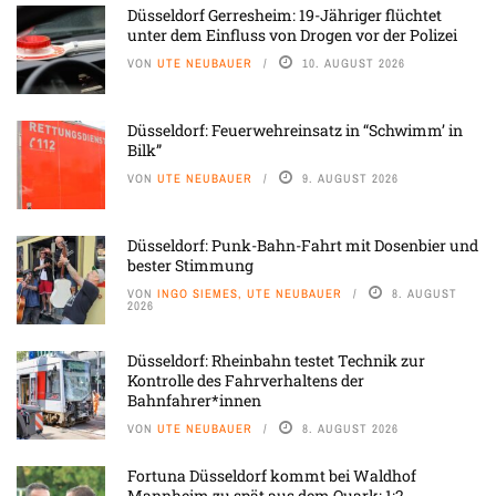
Düsseldorf Gerresheim: 19-Jähriger flüchtet
unter dem Einfluss von Drogen vor der Polizei
VON
UTE NEUBAUER
10. AUGUST 2026
Düsseldorf: Feuerwehreinsatz in “Schwimm’ in
Bilk”
VON
UTE NEUBAUER
9. AUGUST 2026
Düsseldorf: Punk-Bahn-Fahrt mit Dosenbier und
bester Stimmung
VON
INGO SIEMES, UTE NEUBAUER
8. AUGUST
2026
Düsseldorf: Rheinbahn testet Technik zur
Kontrolle des Fahrverhaltens der
Bahnfahrer*innen
VON
UTE NEUBAUER
8. AUGUST 2026
Fortuna Düsseldorf kommt bei Waldhof
Mannheim zu spät aus dem Quark: 1:2