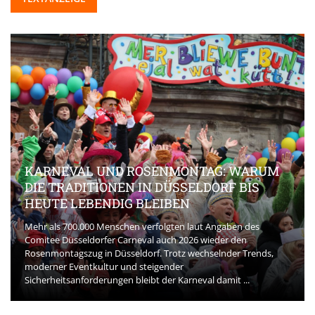
KARNEVAL UND ROSENMONTAG: WARUM
DIE TRADITIONEN IN DÜSSELDORF BIS
HEUTE LEBENDIG BLEIBEN
Mehr als 700.000 Menschen verfolgten laut Angaben des
Comitee Düsseldorfer Carneval auch 2026 wieder den
Rosenmontagszug in Düsseldorf. Trotz wechselnder Trends,
moderner Eventkultur und steigender
Sicherheitsanforderungen bleibt der Karneval damit ...