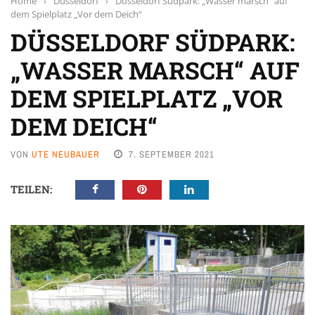
Home
›
Düsseldorf
›
Düsseldorf Südpark: „Wasser marsch“ auf
dem Spielplatz „Vor dem Deich“
DÜSSELDORF SÜDPARK:
„WASSER MARSCH“ AUF
DEM SPIELPLATZ „VOR
DEM DEICH“
VON
UTE NEUBAUER
7. SEPTEMBER 2021
TEILEN: