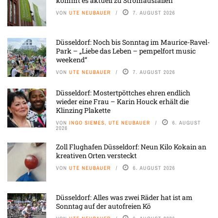
kommt es aktuell zu Stromausfällen
VON
UTE NEUBAUER
7. AUGUST 2026
Düsseldorf: Noch bis Sonntag im Maurice-Ravel-
Park – „Liebe das Leben – pempelfort music
weekend“
VON
UTE NEUBAUER
7. AUGUST 2026
Düsseldorf: Mostertpöttches ehren endlich
wieder eine Frau – Karin Houck erhält die
Klinzing Plakette
VON
INGO SIEMES, UTE NEUBAUER
6. AUGUST
2026
Zoll Flughafen Düsseldorf: Neun Kilo Kokain an
kreativen Orten versteckt
VON
UTE NEUBAUER
6. AUGUST 2026
Düsseldorf: Alles was zwei Räder hat ist am
Sonntag auf der autofreien Kö