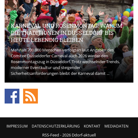
KARNEVAL UND ROSENMONTAG: WARUM
DIE TRADITIONEN IN DÜSSELDORF BIS
HEUTE LEBENDIG BLEIBEN
Mehr als 700.000 Menschen verfolgten laut Angaben des
Comitee Düsseldorfer Carneval auch 2026 wieder den
Rosenmontagszug in Düsseldorf. Trotz wechselnder Trends,
moderner Eventkultur und steigender
Sicherheitsanforderungen bleibt der Karneval damit ...
IMPRESSUM
DATENSCHUTZERKLÄRUNG
KONTAKT
MEDIADATEN
RSS-Feed
- 2026 Ddorf-aktuell