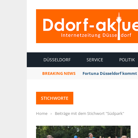
INTERNETZEITUNG DÜSSELDORF
DÜSSELDORF
SERVICE
POLITIK
BREAKING NEWS
Fortuna Düsseldorf kommt 
STICHWORTE
Home
›
Beiträge mit dem Stichwort "Südpark"