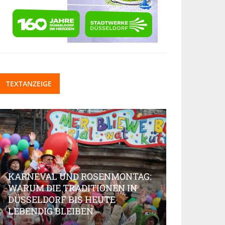
TEXTANZEIGE
KARNEVAL UND ROSENMONTAG:
WARUM DIE TRADITIONEN IN
DÜSSELDORF BIS HEUTE
BEAUTY-IN
LEBENDIG BLEIBEN
MARKT AK