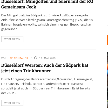
Düsseldorf: Minigolfen und feiern mit der KG
Gemeinsam Jeck
Der Minigolfplatz im Südpark ist für viele Ausflügler eine gute
Anlaufstelle. Wer allerdings am Samstagnachmittag (17.5.) die 18-
Bahnen bespielen wollte, sah sich einen riesigen Besucherschar
gegenüber. ...
WEITERLESEN
VON
UTE NEUBAUER
13. MAI 2025
Düsseldorf Wersten: Auch der Südpark hat
jetzt einen Trinkbrunnen
Durch Anregung der Bezirksvertretung 9 (Wersten, Himmelgeist,
Holthausen, Reisholz, Benrath, Urdenbach, Itter, Hassels)
INDUSTRIELLER CHIC: WIE
sprudelt jetzt auch im Südpark ein Trinkbrunnen. Es ist bereits
der 25. in ...
KUNSTSTOFFFENSTER DEN
LOFT-STIL IN IHREM
WEITERLESEN
EINFAMILIENHAUS