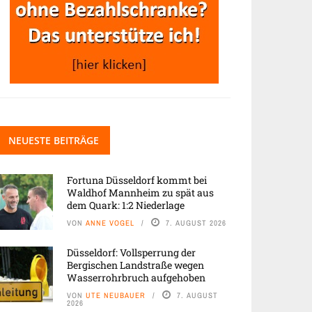
NEUESTE BEITRÄGE
Fortuna Düsseldorf kommt bei
Waldhof Mannheim zu spät aus
dem Quark: 1:2 Niederlage
VON
ANNE VOGEL
7. AUGUST 2026
Düsseldorf: Vollsperrung der
Bergischen Landstraße wegen
Wasserrohrbruch aufgehoben
VON
UTE NEUBAUER
7. AUGUST
2026