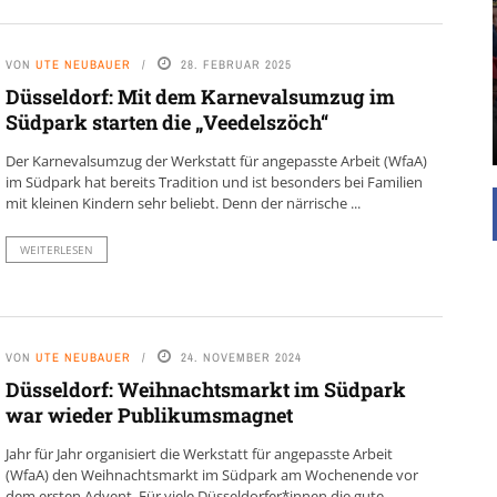
UNTERSTÜTZEN
Die Inspiration des industriellen Chics sind die
VON
UTE NEUBAUER
28. FEBRUAR 2025
Werkshallen des Industriezeitalters. Die Basis für
diesen Stil sind große Räume, schlicht gehalten
Düsseldorf: Mit dem Karnevalsumzug im
mit rustikalen Elementen und großen
Südpark starten die „Veedelszöch“
Fensterflächen. Wie so vieles wurde ...
Der Karnevalsumzug der Werkstatt für angepasste Arbeit (WfaA)
im Südpark hat bereits Tradition und ist besonders bei Familien
mit kleinen Kindern sehr beliebt. Denn der närrische ...
WEITERLESEN
VON
UTE NEUBAUER
24. NOVEMBER 2024
Düsseldorf: Weihnachtsmarkt im Südpark
war wieder Publikumsmagnet
Jahr für Jahr organisiert die Werkstatt für angepasste Arbeit
(WfaA) den Weihnachtsmarkt im Südpark am Wochenende vor
dem ersten Advent. Für viele Düsseldorfer*innen die gute