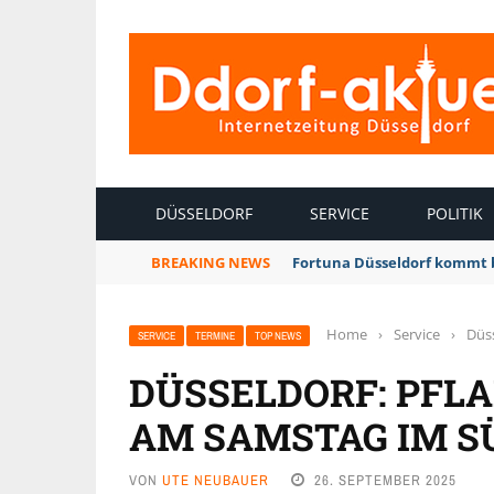
INTERNETZEITUNG DÜSSELDORF
DÜSSELDORF
SERVICE
POLITIK
BREAKING NEWS
Fortuna Düsseldorf kommt 
Home
›
Service
›
Düs
SERVICE
TERMINE
TOP NEWS
DÜSSELDORF: PFL
AM SAMSTAG IM S
VON
UTE NEUBAUER
26. SEPTEMBER 2025