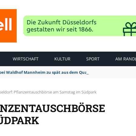
WIRTSCHAFT
KULTUR
SPORT
AM RAND(
bei Waldhof Mannheim zu spät aus dem Quark: 1:2 Niederlage
seldorf: Pflanzentauschbörse am Samstag im Südpark
ANZENTAUSCHBÖRSE
ÜDPARK