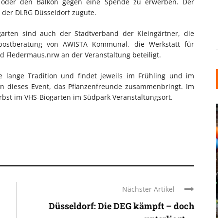
 oder den Balkon gegen eine Spende zu erwerben. Der
 der DLRG Düsseldorf zugute.
rten sind auch der Stadtverband der Kleingärtner, die
postberatung von AWISTA Kommunal, die Werkstatt für
d Fledermaus.nrw an der Veranstaltung beteiligt.
e lange Tradition und findet jeweils im Frühling und im
hren dieses Event, das Pflanzenfreunde zusammenbringt. Im
rbst im VHS-Biogarten im Südpark Veranstaltungsort.
INDUSTRIELLER CHIC: WIE
KUNSTSTOFFFENSTER DEN
Nächster Artikel
LOFT-STIL IN IHREM
Düsseldorf: Die DEG kämpft – doch
EINFAMILIENHAUS