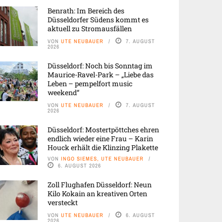
Benrath: Im Bereich des
Düsseldorfer Südens kommt es
aktuell zu Stromausfällen
VON
UTE NEUBAUER
7. AUGUST
2026
Düsseldorf: Noch bis Sonntag im
Maurice-Ravel-Park – „Liebe das
Leben – pempelfort music
weekend“
VON
UTE NEUBAUER
7. AUGUST
2026
Düsseldorf: Mostertpöttches ehren
endlich wieder eine Frau – Karin
Houck erhält die Klinzing Plakette
VON
INGO SIEMES, UTE NEUBAUER
6. AUGUST 2026
Zoll Flughafen Düsseldorf: Neun
Kilo Kokain an kreativen Orten
versteckt
VON
UTE NEUBAUER
6. AUGUST
2026