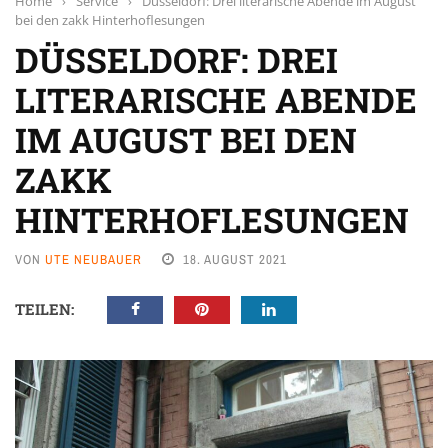
Home
›
Service
›
Düsseldorf: Drei literarische Abende im August
bei den zakk Hinterhoflesungen
DÜSSELDORF: DREI
LITERARISCHE ABENDE
IM AUGUST BEI DEN
ZAKK
HINTERHOFLESUNGEN
VON
UTE NEUBAUER
18. AUGUST 2021
TEILEN: