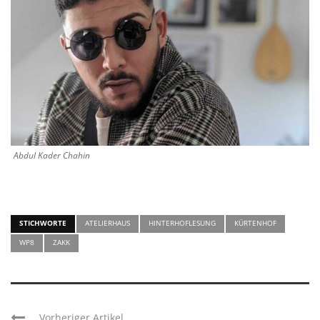
Abdul Kader Chahin
STICHWORTE
ATELIERHAUS
HINTERHOFLESUNG
KÜRTENHOF
WP8
ZAKK
Vorheriger Artikel