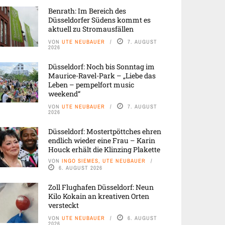
Benrath: Im Bereich des
Düsseldorfer Südens kommt es
aktuell zu Stromausfällen
VON
UTE NEUBAUER
7. AUGUST
2026
Düsseldorf: Noch bis Sonntag im
Maurice-Ravel-Park – „Liebe das
Leben – pempelfort music
weekend“
VON
UTE NEUBAUER
7. AUGUST
2026
Düsseldorf: Mostertpöttches ehren
endlich wieder eine Frau – Karin
Houck erhält die Klinzing Plakette
VON
INGO SIEMES, UTE NEUBAUER
6. AUGUST 2026
Zoll Flughafen Düsseldorf: Neun
Kilo Kokain an kreativen Orten
versteckt
VON
UTE NEUBAUER
6. AUGUST
2026