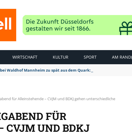
WIRTSCHAFT
KULTUR
SPORT
AM RAND(
bei Waldhof Mannheim zu spät aus dem Quark: 1:2 Niederlage
gabend für Alleinstehende – CVJM und BDKJ gehen unterschiedliche
IGABEND FÜR
– CVJM UND BDKJ