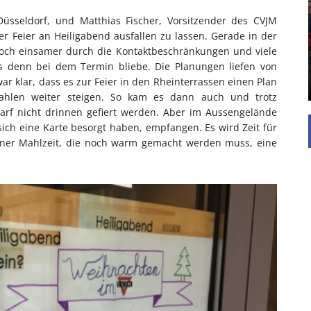
UNTERSTÜTZEN
Düsseldorf, und Matthias Fischer, Vorsitzender des CVJM
Die Inspiration des industriellen Chics sind die
er Feier an Heiligabend ausfallen zu lassen. Gerade in der
Werkshallen des Industriezeitalters. Die Basis für
och einsamer durch die Kontaktbeschränkungen und viele
diesen Stil sind große Räume, schlicht gehalten
s denn bei dem Termin bliebe. Die Planungen liefen von
mit rustikalen Elementen und großen
Fensterflächen. Wie so vieles wurde ...
r klar, dass es zur Feier in den Rheinterrassen einen Plan
zahlen weiter steigen. So kam es dann auch und trotz
darf nicht drinnen gefiert werden. Aber im Aussengelände
ich eine Karte besorgt haben, empfangen. Es wird Zeit für
iner Mahlzeit, die noch warm gemacht werden muss, eine