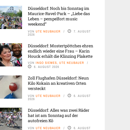
Düsseldorf: Noch bis Sonntag im
Maurice-Ravel-Park – „Liebe das
Leben – pempelfort music
weekend“
VON
UTE NEUBAUER
7. AUGUST
2026
Düsseldorf: Mostertpöttches ehren
endlich wieder eine Frau – Karin
Houck erhält die Klinzing Plakette
VON
INGO SIEMES, UTE NEUBAUER
6. AUGUST 2026
Zoll Flughafen Düsseldorf: Neun
Kilo Kokain an kreativen Orten
versteckt
VON
UTE NEUBAUER
6. AUGUST
2026
Düsseldorf: Alles was zwei Räder
hat ist am Sonntag auf der
autofreien Kö
VON
UTE NEUBAUER
6. AUGUST