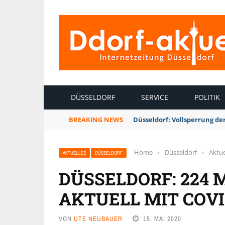
INTERNETZEITUNG DÜSSELDORF
DÜSSELDORF
SERVICE
POLITIK
BREAKING NEWS
Düsseldorf: Vollsperrung 
Home
›
Düsseldorf
›
Aktue
AKTUELLES
DÜSSELDORF
DÜSSELDORF: 224
AKTUELL MIT COVID
VON
UTE NEUBAUER
15. MAI 2020