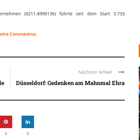
ternehmen (0211-8990136) führte seit dem Start 3.733
hema Coronavirus.
Nächster Artikel
le
Düsseldorf: Gedenken am Mahnmal Ehra
INDUSTRIELLER CHIC: WIE
KUNSTSTOFFFENSTER DEN
LOFT-STIL IN IHREM
EINFAMILIENHAUS
0
0