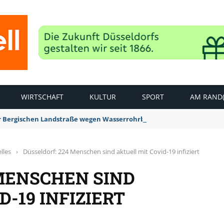
WIRTSCHAFT
KULTUR
SPORT
AM RAND(
der Bergischen Landstraße wegen Wasserrohrbruch aufgehoben
lles
›
Düsseldorf: 224 Menschen sind aktuell mit Covid-19 infiziert
 MENSCHEN SIND
-19 INFIZIERT