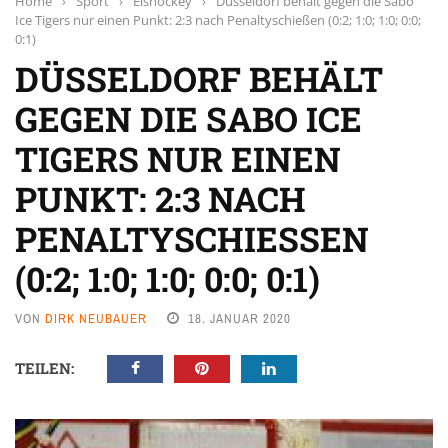
Home
›
Sport
›
Eishockey
›
Düsseldorf behält gegen die Sabo
Ice Tigers nur einen Punkt: 2:3 nach Penaltyschießen (0:2; 1:0; 1:0; 0:0;
0:1)
DÜSSELDORF BEHÄLT
GEGEN DIE SABO ICE
TIGERS NUR EINEN
PUNKT: 2:3 NACH
PENALTYSCHIESSEN (
0:2; 1:0; 1:0; 0:0; 0:1)
VON
DIRK NEUBAUER
18. JANUAR 2020
TEILEN: