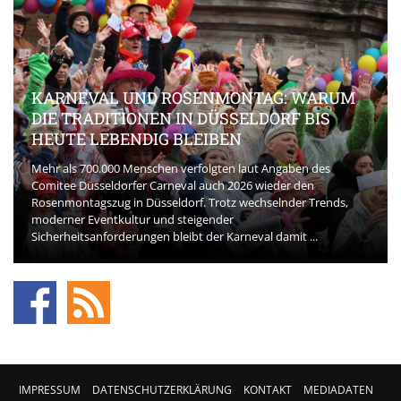
KARNEVAL UND ROSENMONTAG: WARUM
DIE TRADITIONEN IN DÜSSELDORF BIS
HEUTE LEBENDIG BLEIBEN
Mehr als 700.000 Menschen verfolgten laut Angaben des
Comitee Düsseldorfer Carneval auch 2026 wieder den
Rosenmontagszug in Düsseldorf. Trotz wechselnder Trends,
moderner Eventkultur und steigender
Sicherheitsanforderungen bleibt der Karneval damit ...
IMPRESSUM
DATENSCHUTZERKLÄRUNG
KONTAKT
MEDIADATEN