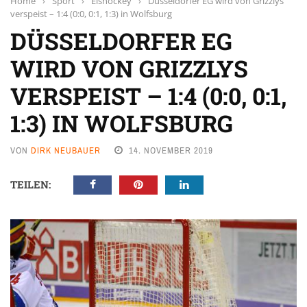
Home
›
Sport
›
Eishockey
›
Düsseldorfer EG wird von Grizzlys
verspeist – 1:4 (0:0, 0:1, 1:3) in Wolfsburg
DÜSSELDORFER EG
WIRD VON GRIZZLYS
VERSPEIST – 1:4 (0:0, 0:1,
1:3) IN WOLFSBURG
VON
DIRK NEUBAUER
14. NOVEMBER 2019
TEILEN: