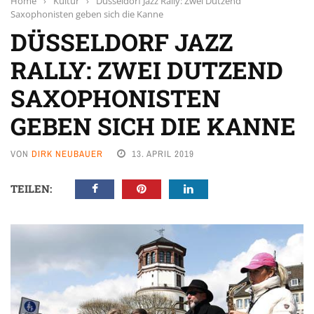
Home
›
Kultur
›
Düsseldorf Jazz Rally: Zwei Dutzend
Saxophonisten geben sich die Kanne
DÜSSELDORF JAZZ
RALLY: ZWEI DUTZEND
SAXOPHONISTEN
GEBEN SICH DIE KANNE
VON
DIRK NEUBAUER
13. APRIL 2019
TEILEN: