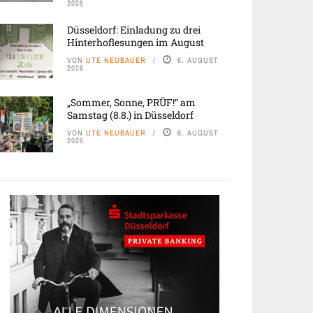
2026
Düsseldorf: Einladung zu drei
Hinterhoflesungen im August
VON
UTE NEUBAUER
6. AUGUST
2026
„Sommer, Sonne, PRÜF!“ am
Samstag (8.8.) in Düsseldorf
VON
UTE NEUBAUER
6. AUGUST
2026