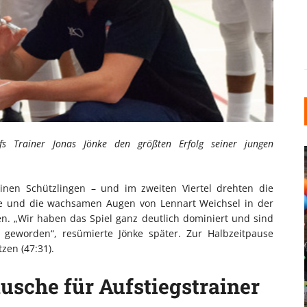
fs Trainer Jonas Jönke den größten Erfolg seiner jungen
nen Schützlingen – und im zweiten Viertel drehten die
öße und die wachsamen Augen von Lennart Weichsel in der
n. „Wir haben das Spiel ganz deutlich dominiert und sind
geworden“, resümierte Jönke später. Zur Halbzeitpause
INDUSTRIELLER CHIC: WIE
zen (47:31).
KUNSTSTOFFFENSTER DEN
LOFT-STIL IN IHREM
dusche für Aufstiegstrainer
EINFAMILIENHAUS