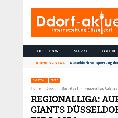
INTERNETZEITUNG DÜSSELDORF
DÜSSELDORF
SERVICE
POLITIK
BREAKING NEWS
Düsseldorf: Vollsperrung 
BASKETBALL
SPORT
Home
›
Sport
›
Basketball
›
Regionalliga: Aufstieg
REGIONALLIGA: AU
GIANTS DÜSSELDOR