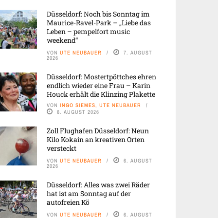
Düsseldorf: Noch bis Sonntag im
Maurice-Ravel-Park – „Liebe das
Leben – pempelfort music
weekend“
VON
UTE NEUBAUER
7. AUGUST
2026
Düsseldorf: Mostertpöttches ehren
endlich wieder eine Frau – Karin
Houck erhält die Klinzing Plakette
VON
INGO SIEMES, UTE NEUBAUER
6. AUGUST 2026
Zoll Flughafen Düsseldorf: Neun
Kilo Kokain an kreativen Orten
versteckt
VON
UTE NEUBAUER
6. AUGUST
2026
Düsseldorf: Alles was zwei Räder
hat ist am Sonntag auf der
autofreien Kö
VON
UTE NEUBAUER
6. AUGUST