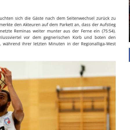
UNTERSTÜTZEN
Die Inspiration des industriellen Chics sind die
Werkshallen des Industriezeitalters. Die Basis für
uchten sich die Gäste nach dem Seitenwechsel zurück zu
diesen Stil sind große Räume, schlicht gehalten
 merkte den Akteuren auf dem Parkett an, dass der Aufstieg
mit rustikalen Elementen und großen
n netzte Reminas weiter munter aus der Ferne ein (75:54).
Fensterflächen. Wie so vieles wurde ...
hlussviertel vor dem gegnerischen Korb und boten den
 während ihrer letzten Minuten in der Regionalliga-West