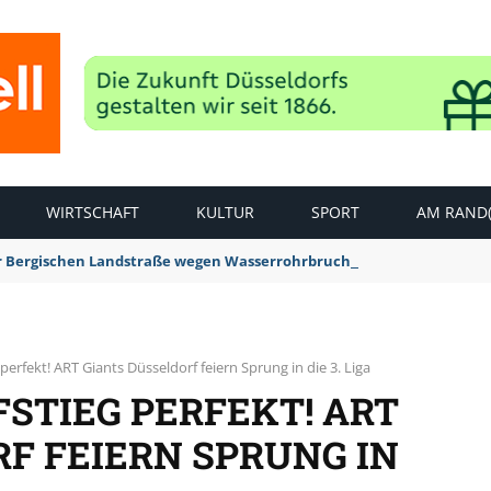
WIRTSCHAFT
KULTUR
SPORT
AM RAND(
der Bergischen Landstraße wegen Wasserrohrbruch aufgehoben
 perfekt! ART Giants Düsseldorf feiern Sprung in die 3. Liga
FSTIEG PERFEKT! ART
F FEIERN SPRUNG IN