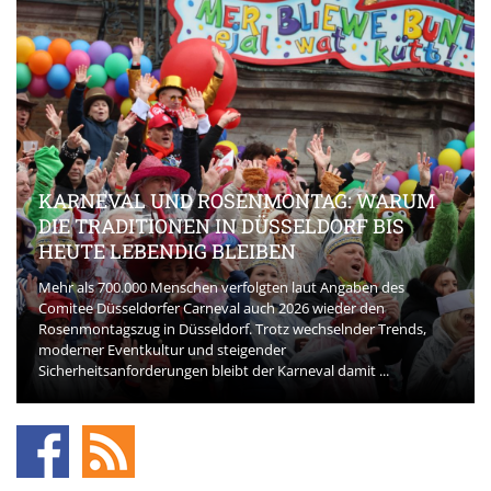
KARNEVAL UND ROSENMONTAG: WARUM
DIE TRADITIONEN IN DÜSSELDORF BIS
HEUTE LEBENDIG BLEIBEN
Mehr als 700.000 Menschen verfolgten laut Angaben des
Comitee Düsseldorfer Carneval auch 2026 wieder den
Rosenmontagszug in Düsseldorf. Trotz wechselnder Trends,
moderner Eventkultur und steigender
Sicherheitsanforderungen bleibt der Karneval damit ...