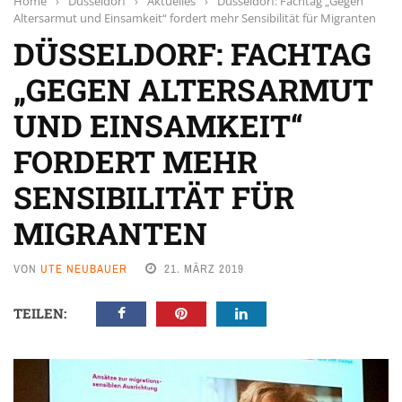
Home
›
Düsseldorf
›
Aktuelles
›
Düsseldorf: Fachtag „Gegen
Altersarmut und Einsamkeit“ fordert mehr Sensibilität für Migranten
DÜSSELDORF: FACHTAG
„GEGEN ALTERSARMUT
UND EINSAMKEIT“
FORDERT MEHR
SENSIBILITÄT FÜR
MIGRANTEN
VON
UTE NEUBAUER
21. MÄRZ 2019
TEILEN: