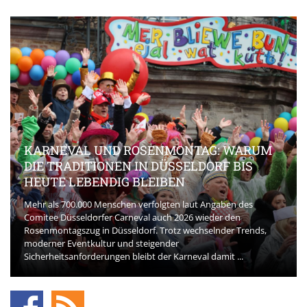
KARNEVAL UND ROSENMONTAG: WARUM
DIE TRADITIONEN IN DÜSSELDORF BIS
HEUTE LEBENDIG BLEIBEN
Mehr als 700.000 Menschen verfolgten laut Angaben des
Comitee Düsseldorfer Carneval auch 2026 wieder den
Rosenmontagszug in Düsseldorf. Trotz wechselnder Trends,
moderner Eventkultur und steigender
Sicherheitsanforderungen bleibt der Karneval damit ...