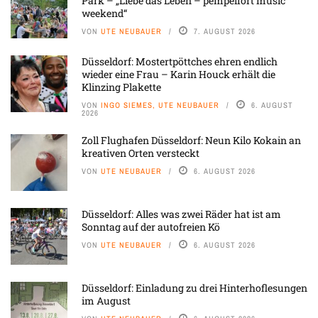
Park – „Liebe das Leben – pempelfort music
weekend“
VON
UTE NEUBAUER
7. AUGUST 2026
Düsseldorf: Mostertpöttches ehren endlich
wieder eine Frau – Karin Houck erhält die
Klinzing Plakette
VON
INGO SIEMES, UTE NEUBAUER
6. AUGUST
2026
Zoll Flughafen Düsseldorf: Neun Kilo Kokain an
kreativen Orten versteckt
VON
UTE NEUBAUER
6. AUGUST 2026
Düsseldorf: Alles was zwei Räder hat ist am
Sonntag auf der autofreien Kö
VON
UTE NEUBAUER
6. AUGUST 2026
Düsseldorf: Einladung zu drei Hinterhoflesungen
im August