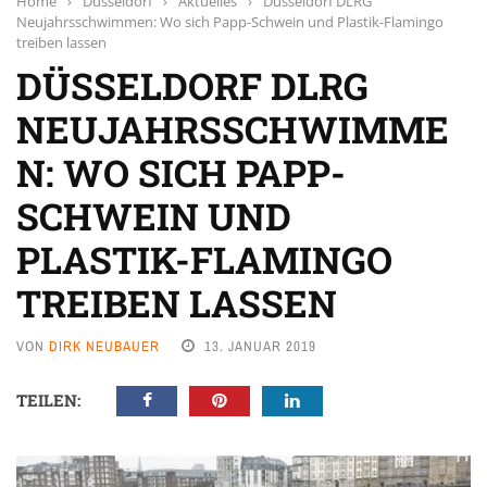
Home
›
Düsseldorf
›
Aktuelles
›
Düsseldorf DLRG
Neujahrsschwimmen: Wo sich Papp-Schwein und Plastik-Flamingo
treiben lassen
DÜSSELDORF DLRG
NEUJAHRSSCHWIMME
N: WO SICH PAPP-
SCHWEIN UND
PLASTIK-FLAMINGO
TREIBEN LASSEN
VON
DIRK NEUBAUER
13. JANUAR 2019
TEILEN: