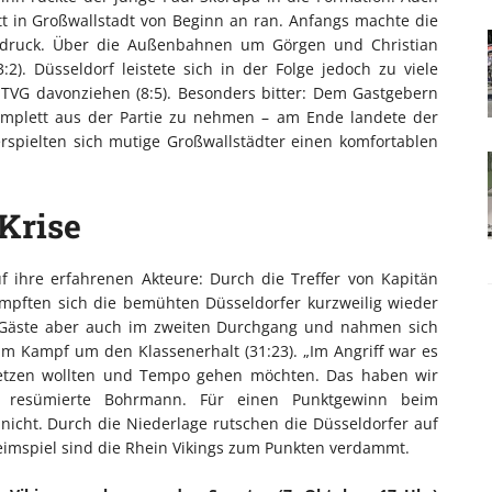
tt in Großwallstadt von Beginn an ran. Anfangs machte die
Eindruck. Über die Außenbahnen um Görgen und Christian
2). Düsseldorf leistete sich in der Folge jedoch zu viele
n TVG davonziehen (8:5). Besonders bitter: Dem Gastgebern
komplett aus der Partie zu nehmen – am Ende landete der
erspielten sich mutige Großwallstädter einen komfortablen
 Krise
f ihre erfahrenen Akteure: Durch die Treffer von Kapitän
mpften sich die bemühten Düsseldorfer kurzweilig wieder
e Gäste aber auch im zweiten Durchgang und nahmen sich
 im Kampf um den Klassenerhalt (31:23). „Im Angriff war es
setzen wollten und Tempo gehen möchten. Das haben wir
“, resümierte Bohrmann. Für einen Punktgewinn beim
 nicht. Durch die Niederlage rutschen die Düsseldorfer auf
imspiel sind die Rhein Vikings zum Punkten verdammt.