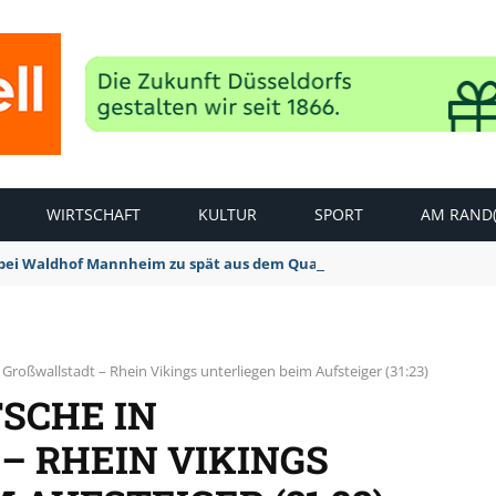
WIRTSCHAFT
KULTUR
SPORT
AM RAND(
bei Waldhof Mannheim zu spät aus dem Quark: 1:2 Niederlage
 Großwallstadt – Rhein Vikings unterliegen beim Aufsteiger (31:23)
SCHE IN
 RHEIN VIKINGS U