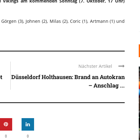
 Vikings am kommenden Sonntag (7. Oktober, 17 Uhr)
, Görgen (3), Johnen (2), Milas (2), Coric (1), Artmann (1) und
Nächster Artikel
t
Düsseldorf Holthausen: Brand an Autokran
– Anschlag ...
INDUSTRIELLER CHIC: WIE
KUNSTSTOFFFENSTER DEN
LOFT-STIL IN IHREM
EINFAMILIENHAUS
0
0