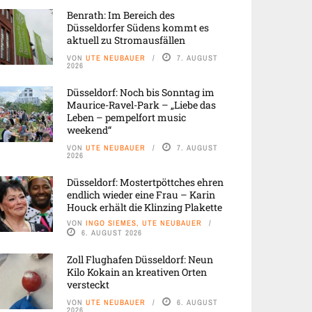
Benrath: Im Bereich des
Düsseldorfer Südens kommt es
aktuell zu Stromausfällen
VON
UTE NEUBAUER
7. AUGUST
2026
Düsseldorf: Noch bis Sonntag im
Maurice-Ravel-Park – „Liebe das
Leben – pempelfort music
weekend“
VON
UTE NEUBAUER
7. AUGUST
2026
Düsseldorf: Mostertpöttches ehren
endlich wieder eine Frau – Karin
Houck erhält die Klinzing Plakette
VON
INGO SIEMES, UTE NEUBAUER
6. AUGUST 2026
Zoll Flughafen Düsseldorf: Neun
Kilo Kokain an kreativen Orten
versteckt
VON
UTE NEUBAUER
6. AUGUST
2026