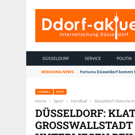
INTERNETZEITUNG DÜSSELDORF
DÜSSELDORF
SERVICE
POLITIK
BREAKING NEWS
Fortuna Düsseldorf kommt 
HANDBALL
SPORT
Home
›
Sport
›
Handball
›
Düsseldorf: Klatsche in
DÜSSELDORF: KLAT
GROSSWALLSTADT –