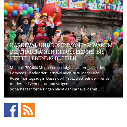
KARNEVAL UND ROSENMONTAG: WARUM
DIE TRADITIONEN IN DÜSSELDORF BIS
HEUTE LEBENDIG BLEIBEN
Mehr als 700.000 Menschen verfolgten laut Angaben des
Comitee Düsseldorfer Carneval auch 2026 wieder den
Rosenmontagszug in Düsseldorf. Trotz wechselnder Trends,
moderner Eventkultur und steigender
Sicherheitsanforderungen bleibt der Karneval damit ...