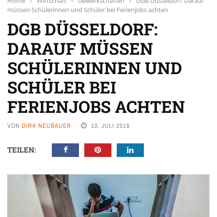
Home
›
Wirtschaft
›
Gewerkschaften
›
DGB Düsseldorf: Darauf
müssen Schülerinnen und Schüler bei Ferienjobs achten
DGB DÜSSELDORF:
DARAUF MÜSSEN
SCHÜLERINNEN UND
SCHÜLER BEI
FERIENJOBS ACHTEN
VON
DIRK NEUBAUER
10. JULI 2018
TEILEN: