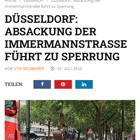
Home
›
Düsseldorf
›
Düsseldorf: Absackung der
Immermannstraße führt zu Sperrung
DÜSSELDORF:
ABSACKUNG DER
IMMERMANNSTRASSE F
ÜHRT ZU SPERRUNG
VON
UTE NEUBAUER
10. JULI 2018
TEILEN: