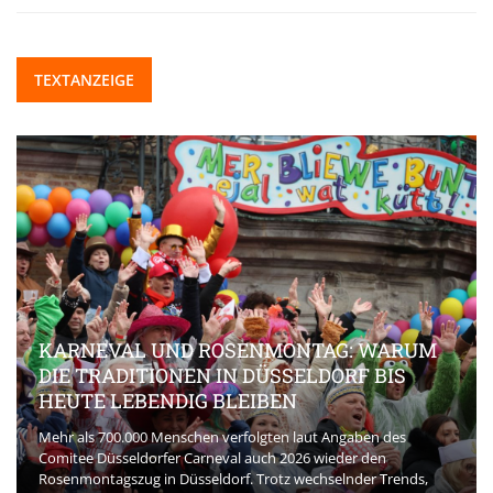
TEXTANZEIGE
KARNEVAL UND ROSENMONTAG: WARUM
DIE TRADITIONEN IN DÜSSELDORF BIS
HEUTE LEBENDIG BLEIBEN
Mehr als 700.000 Menschen verfolgten laut Angaben des
Comitee Düsseldorfer Carneval auch 2026 wieder den
Rosenmontagszug in Düsseldorf. Trotz wechselnder Trends,