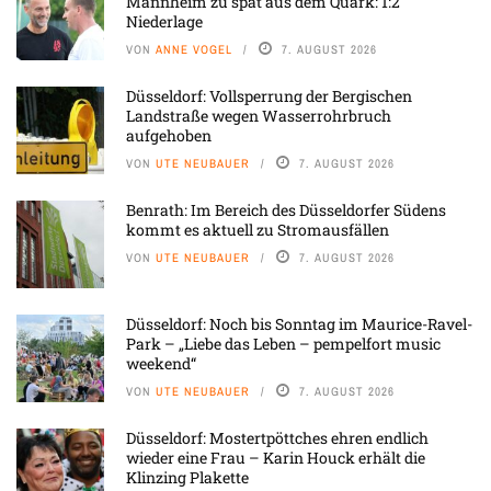
Mannheim zu spät aus dem Quark: 1:2
Niederlage
VON
ANNE VOGEL
7. AUGUST 2026
Düsseldorf: Vollsperrung der Bergischen
Landstraße wegen Wasserrohrbruch
aufgehoben
VON
UTE NEUBAUER
7. AUGUST 2026
Benrath: Im Bereich des Düsseldorfer Südens
kommt es aktuell zu Stromausfällen
VON
UTE NEUBAUER
7. AUGUST 2026
Düsseldorf: Noch bis Sonntag im Maurice-Ravel-
Park – „Liebe das Leben – pempelfort music
weekend“
VON
UTE NEUBAUER
7. AUGUST 2026
Düsseldorf: Mostertpöttches ehren endlich
wieder eine Frau – Karin Houck erhält die
Klinzing Plakette