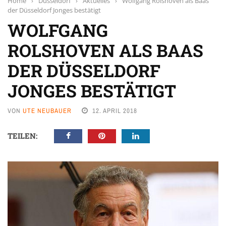
Home
›
Düsseldorf
›
Aktuelles
›
Wolfgang Rolshoven als Baas
der Düsseldorf Jonges bestätigt
WOLFGANG
ROLSHOVEN ALS BAAS
DER DÜSSELDORF
JONGES BESTÄTIGT
VON
UTE NEUBAUER
12. APRIL 2018
TEILEN: