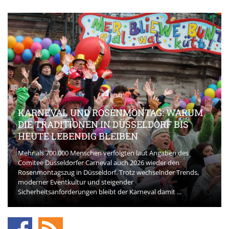
KARNEVAL UND ROSENMONTAG: WARUM
DIE TRADITIONEN IN DÜSSELDORF BIS
HEUTE LEBENDIG BLEIBEN
Mehr als 700.000 Menschen verfolgten laut Angaben des
Comitee Düsseldorfer Carneval auch 2026 wieder den
Rosenmontagszug in Düsseldorf. Trotz wechselnder Trends,
moderner Eventkultur und steigender
Sicherheitsanforderungen bleibt der Karneval damit ...